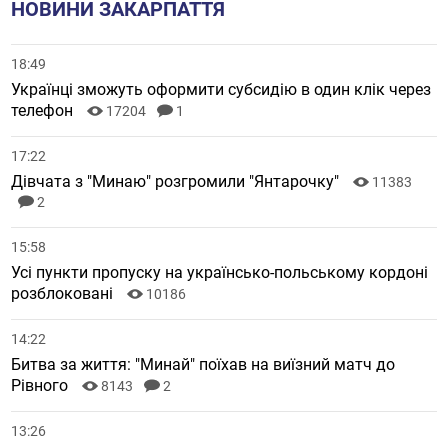
НОВИНИ ЗАКАРПАТТЯ
18:49
Українці зможуть оформити субсидію в один клік через
телефон
17204
1
17:22
Дівчата з "Минаю" розгромили "Янтарочку"
11383
2
15:58
Усі пункти пропуску на українсько-польському кордоні
розблоковані
10186
14:22
Битва за життя: "Минай" поїхав на виїзний матч до
Рівного
8143
2
13:26