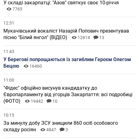
У складі закарпатці: "Азов" святкує своє 10-річчя
7765
12:31
Мукачівський вокаліст Назарій Попович презентував
пісню "Білий янгол" (ВІДЕО)
12814
13
11:43
У Берегові попрощаються із загиблим Героєм Олегом
Бецою
16460
11:00
"Фідес" офіційно висунув кандидатку до
Європарламенту від угорців Закарпаття: всі подробиці
(ФОТО)
19442
10
10:15
За минулу добу ЗСУ знищили 860 осіб особового
складу росіян
4847
3