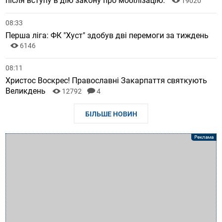
після вступу в дію закону про мобілізацію.
19020
08:33
Перша ліга: ФК "Хуст" здобув дві перемоги за тиждень
6146
08:11
Христос Воскрес! Православні Закарпаття святкують
Великдень
12792
4
БІЛЬШЕ НОВИН