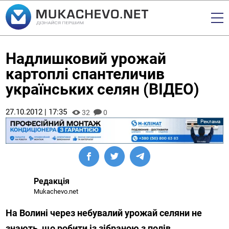
Надлишковий урожай
картоплі спантеличив
українських селян (ВІДЕО)
27.10.2012 | 17:35
32
0
Редакція
Mukachevo.net
На Волині через небувалий урожай селяни не
знають, що робити із зібраною з полів