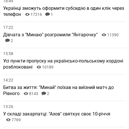
18:49
Українці зможуть оформити субсидію в один клік через
телефон
17216
1
17:22
Дівчата з "Минаю" розгромили "Янтарочку"
11390
2
15:58
Усі пункти пропуску на українсько-польському кордоні
розблоковані
10189
14:22
Битва за життя: "Минай" поїхав на виїзний матч до
Рівного
8143
2
13:26
У складі закарпатці: "Азов" святкує своє 10-річчя
7769