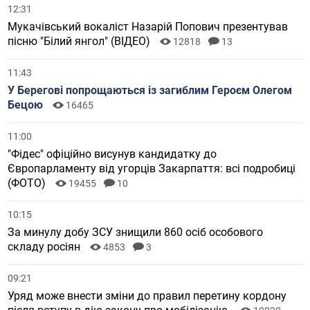
12:31
Мукачівський вокаліст Назарій Попович презентував
пісню "Білий янгол" (ВІДЕО)
12818
13
11:43
У Берегові попрощаються із загиблим Героєм Олегом
Бецою
16465
11:00
"Фідес" офіційно висунув кандидатку до
Європарламенту від угорців Закарпаття: всі подробиці
(ФОТО)
19455
10
10:15
За минулу добу ЗСУ знищили 860 осіб особового
складу росіян
4853
3
09:21
Уряд може внести зміни до правил перетину кордону