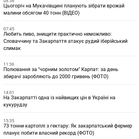
08:36
Цьогоріч на Мукачівщині планують зібрати врожай
малини обсягом 40 тонн (ВІДЕО)
07:45
Любить пиво, знищити практично неможливо:
Словаччину та Закарпаття атакує рудий іберійський
слимак
11:36
Полювання за "чорним золотом" Карпат: за день
збирачі заробляють до 2000 гривень (ФОТО)
14:01
На Закарпатті одна із найвищих цін в Україні на
кукурудзу
15:35
73 тонни картоплі з гектару: Як закарпатський фермер
планує побити власний рекорд (ФОТО)