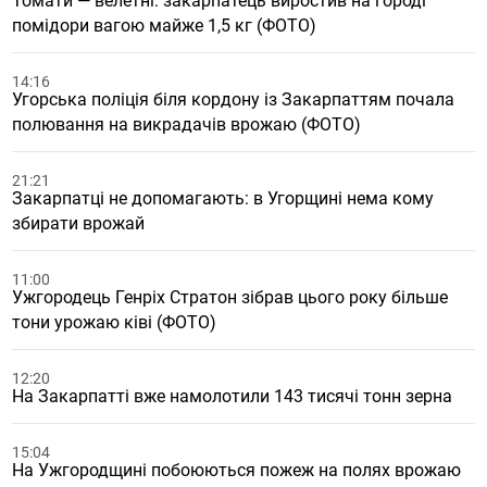
Томати — велетні: закарпатець виростив на городі
помідори вагою майже 1,5 кг (ФОТО)
14:16
Угорська поліція біля кордону із Закарпаттям почала
полювання на викрадачів врожаю (ФОТО)
21:21
Закарпатці не допомагають: в Угорщині нема кому
збирати врожай
11:00
Ужгородець Генріх Стратон зібрав цього року більше
тони урожаю ківі (ФОТО)
12:20
На Закарпатті вже намолотили 143 тисячі тонн зерна
15:04
На Ужгородщині побоюються пожеж на полях врожаю