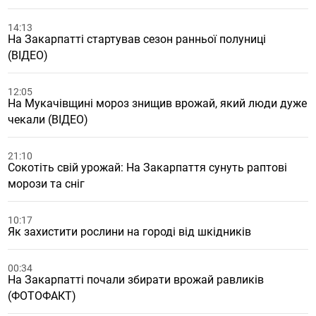
14:13
На Закарпатті стартував сезон ранньої полуниці
(ВІДЕО)
12:05
На Мукачівщині мороз знищив врожай, який люди дуже
чекали (ВІДЕО)
21:10
Сокотіть свій урожай: На Закарпаття сунуть раптові
морози та сніг
10:17
Як захистити рослини на городі від шкідників
00:34
На Закарпатті почали збирати врожай равликів
(ФОТОФАКТ)