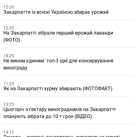
15:20
Закарпаття із всією Україною збирає урожай
12:32
На Закарпатті зібрали перший врожай лаванди
(ФОТО)
18:20
Не вином єдиним: топ-3 ідеї для консервування
винограду
11:25
Як на Закарпатті хурму збирають (ФОТОФАКТ)
13:25
Цьогоріч з гектару виноградників на Закарпатті
планують зібрати до 10 т грон (ВІДЕО)
14:11