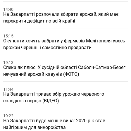
14:40
На Закарпатті розпочали збирати врожай, який має
перекрити дефіцит по всій країні
15:15
Окупанти хочуть забрати у фермерів Мелітополя увесь
врожай черешні і самостійно продавати
19:13
Спека як плюс: У сусідній області Саболч-Сатмар-Берег
нечуваний врожай кавунів (ФОТО)
11:44
На Закарпатті триває збір урожаю червоного
солодкого перцю (ВІДЕО)
19:22
На Закарпатті буде менше вина: 2020 рік став
найгіршим для виноробства