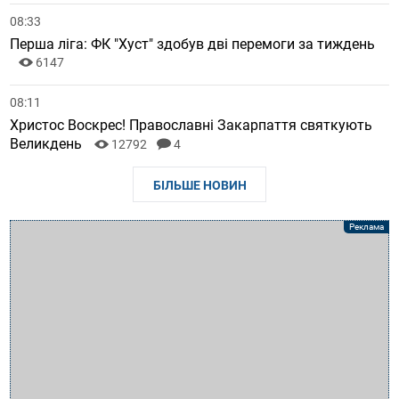
08:33
Перша ліга: ФК "Хуст" здобув дві перемоги за тиждень
6147
08:11
Христос Воскрес! Православні Закарпаття святкують
Великдень
12792
4
БІЛЬШЕ НОВИН