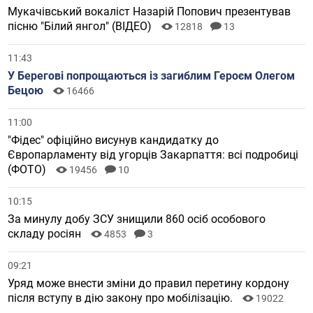
Мукачівський вокаліст Назарій Попович презентував
пісню "Білий янгол" (ВІДЕО)
12818
13
11:43
У Берегові попрощаються із загиблим Героєм Олегом
Бецою
16466
11:00
"Фідес" офіційно висунув кандидатку до
Європарламенту від угорців Закарпаття: всі подробиці
(ФОТО)
19456
10
10:15
За минулу добу ЗСУ знищили 860 осіб особового
складу росіян
4853
3
09:21
Уряд може внести зміни до правил перетину кордону
після вступу в дію закону про мобілізацію.
19022