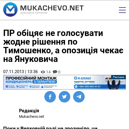
ПР обіцяє не голосувати
жодне рішення по
Тимошенко, а опозиція чекає
на Януковича
07.11.2013 | 13:36
14
0
Редакція
Mukachevo.net
Поки у Верховній раді не зрозуміло, чи