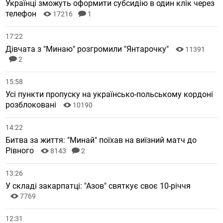
Українці зможуть оформити субсидію в один клік через
телефон
17216
1
17:22
Дівчата з "Минаю" розгромили "Янтарочку"
11391
2
15:58
Усі пункти пропуску на українсько-польському кордоні
розблоковані
10190
14:22
Битва за життя: "Минай" поїхав на виїзний матч до
Рівного
8143
2
13:26
У складі закарпатці: "Азов" святкує своє 10-річчя
7769
12:31