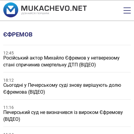
ЄФРЕМОВ
12:45
Російський актор Михайло Єфремов у нетверезому
стані спричинив смертельну ДТП (ВІДЕО)
18:12
Сьогодні у Печерському суді знову вирішують долю
Єфремова (ВІДЕО)
11:16
Печерський суд не визначився із вироком Єфремову
(ВІДЕО)