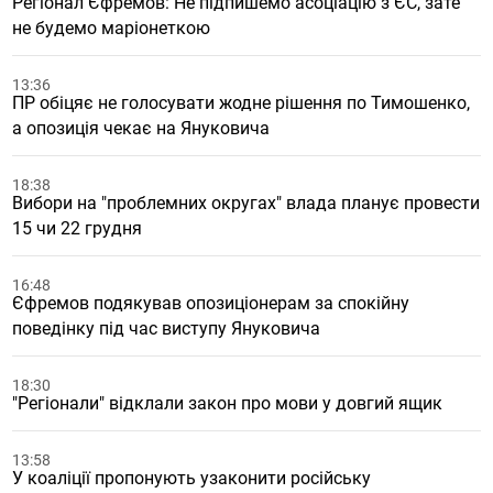
Регіонал Єфремов: Не підпишемо асоціацію з ЄС, зате
не будемо маріонеткою
13:36
ПР обіцяє не голосувати жодне рішення по Тимошенко,
а опозиція чекає на Януковича
18:38
Вибори на "проблемних округах" влада планує провести
15 чи 22 грудня
16:48
Єфремов подякував опозиціонерам за спокійну
поведінку під час виступу Януковича
18:30
"Регіонали" відклали закон про мови у довгий ящик
13:58
У коаліції пропонують узаконити російську