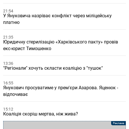
21:54
У Януковича назріває конфлікт через міліцейську
платню
21:35
Юридичну стерилізацію «Харківського пакту» провів
екс-юрист Тимошенко
13:36
"Регіонали" хочуть скласти коаліцію з "тушок"
16:55
Янукович просуватиме у прем'єри Азарова. Яценюк -
відпочиває
15:12
Коаліція скоріш мертва, ніж жива?