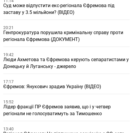
11:14
Суд може відпустити екс-регіонала Єфремова під
заставу у 3.5 мільйони? (ВІДЕО)
20:21
Генпрокуратура порушила кримінальну справу проти
регіонала Єфремова (ДОКУМЕНТ)
19:42
Люди Ахметова та Єфремова керують сепаратистами у
Донецьку й Луганську - джерело
17:17
Єфремов: Янукович зрадив Україну (ВІДЕО)
15:52
Лідер фракції ПР Єфремов заявив, що і у четвер
регіонали не голосуватимуть за Тимошенко
13:40