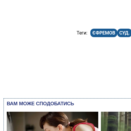
ЄФРЕМОВ
СУД.