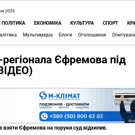
пня 2026
ПОЛІТИКА
ЕКОНОМІКА
КУЛЬТУРА
СПОРТ
КР
алітика
Мультимедіа
Блоги
Оголошення
Опитуван
-регіонала Єфремова під
(ВІДЕО)
в взяти Єфремова на поруки суд відхилив.