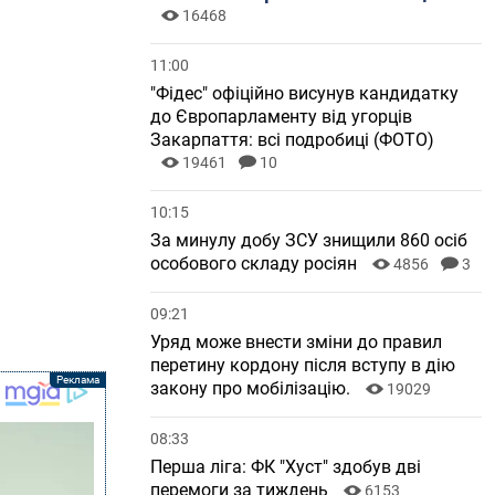
16468
11:00
"Фідес" офіційно висунув кандидатку
до Європарламенту від угорців
Закарпаття: всі подробиці (ФОТО)
19461
10
10:15
За минулу добу ЗСУ знищили 860 осіб
особового складу росіян
4856
3
09:21
Уряд може внести зміни до правил
перетину кордону після вступу в дію
закону про мобілізацію.
19029
08:33
Перша ліга: ФК "Хуст" здобув дві
перемоги за тиждень
6153