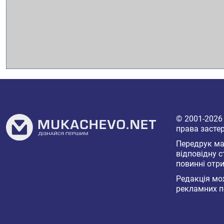
© 2001-202
права засте
Передрук мат
відповідну с
повинні отри
Редакція мож
рекламних п