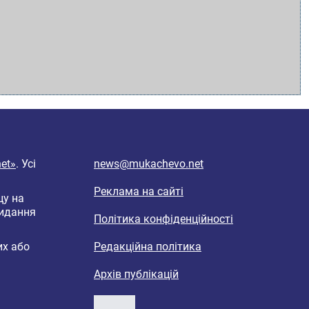
et»
. Усі
news@mukachevo.net
Реклама на сайті
цу на
видання
Політика конфіденційності
их або
Редакційна політика
Архів публікацій