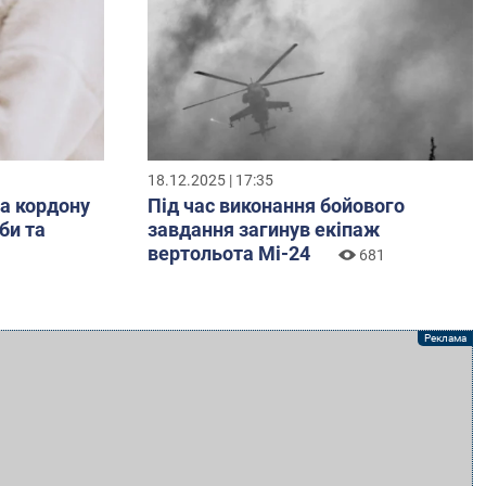
18.12.2025 | 17:35
за кордону
Під час виконання бойового
би та
завдання загинув екіпаж
вертольота Мі-24
681