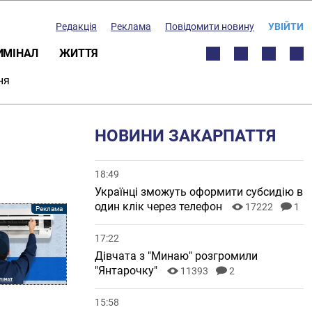
Редакція
Реклама
Повідомити новину
УВІЙТИ
ИМІНАЛ
ЖИТТЯ
ня
НОВИНИ ЗАКАРПАТТЯ
18:49
Українці зможуть оформити субсидію в
один клік через телефон
17222
1
17:22
Дівчата з "Минаю" розгромили
"Янтарочку"
11393
2
15:58