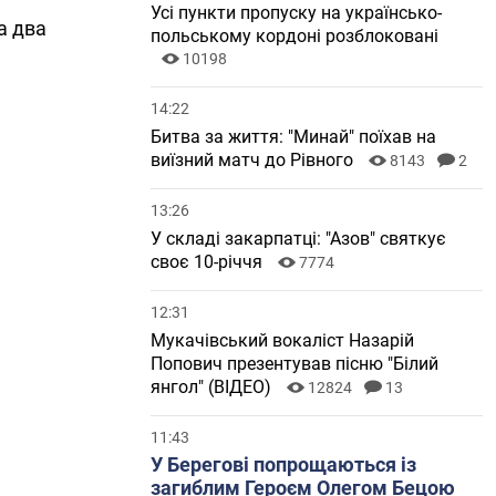
Усі пункти пропуску на українсько-
а два
польському кордоні розблоковані
10198
14:22
Битва за життя: "Минай" поїхав на
виїзний матч до Рівного
8143
2
13:26
У складі закарпатці: "Азов" святкує
своє 10-річчя
7774
12:31
Мукачівський вокаліст Назарій
Попович презентував пісню "Білий
янгол" (ВІДЕО)
12824
13
11:43
У Берегові попрощаються із
загиблим Героєм Олегом Бецою