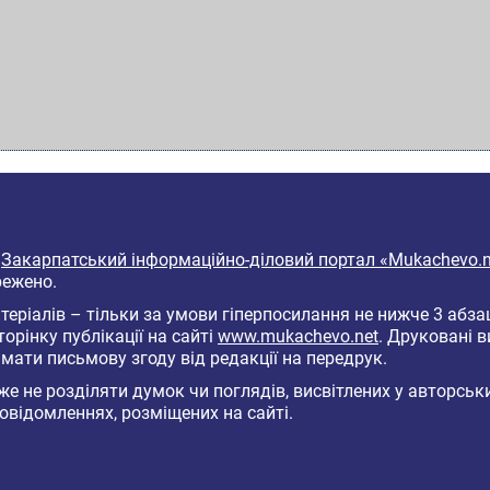
6
Закарпатський інформаційно-діловий портал «Mukachevo.n
режено.
еріалів – тільки за умови гіперпосилання не нижче 3 абза
торінку публікації на сайті
www.mukachevo.net
. Друковані 
мати письмову згоду від редакції на передрук.
е не розділяти думок чи поглядів, висвітлених у авторськ
овідомленнях, розміщених на сайті.