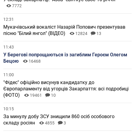
7772
12:31
Мукачівський вокаліст Назарій Попович презентував
пісню "Білий янгол" (ВІДЕО)
12824
13
11:43
У Берегові попрощаються із загиблим Героєм Олегом
Бецою
16468
11:00
"Фідес" офіційно висунув кандидатку до
Європарламенту від угорців Закарпаття: всі подробиці
(ФОТО)
19461
10
10:15
За минулу добу ЗСУ знищили 860 осіб особового
складу росіян
4855
3