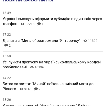
18:49
Українці зможуть оформити субсидію в один клік через
телефон
17218
1
17:22
Дівчата з "Минаю" розгромили "Янтарочку"
11392
2
15:58
Усі пункти пропуску на українсько-польському кордоні
розблоковані
10196
14:22
Битва за життя: "Минай" поїхав на виїзний матч до
Рівного
8143
2
13:26
У складі закарпатці: "Азов" святкує своє 10-річчя