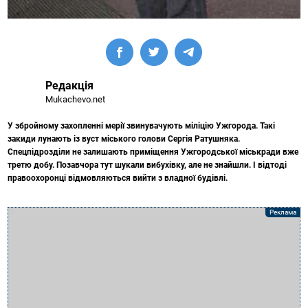
Редакція
Mukachevo.net
У збройному захопленні мерії звинувачують міліцію Ужгорода. Такі
закиди лунають із вуст міського голови Сергія Ратушняка.
Спецпідрозділи не залишають приміщення Ужгородської міськради вже
третю добу. Позавчора тут шукали вибухівку, але не знайшли. І відтоді
правоохоронці відмовляються вийти з владної будівлі.