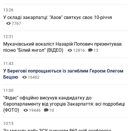
13:26
У складі закарпатці: "Азов" святкує своє 10-річчя
7767
12:31
Мукачівський вокаліст Назарій Попович презентував
пісню "Білий янгол" (ВІДЕО)
12816
13
11:43
У Берегові попрощаються із загиблим Героєм Олегом
Бецою
16462
11:00
"Фідес" офіційно висунув кандидатку до
Європарламенту від угорців Закарпаття: всі подробиці
(ФОТО)
19446
10
10:15
За минулу добу ЗСУ знищили 860 осіб особового