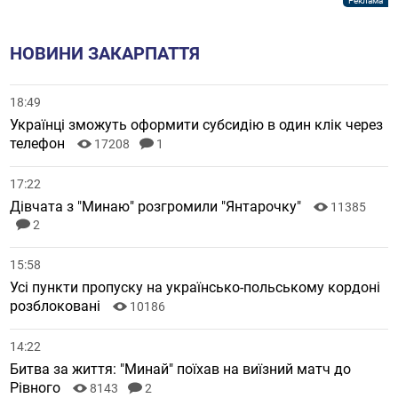
НОВИНИ ЗАКАРПАТТЯ
18:49
Українці зможуть оформити субсидію в один клік через
телефон
17208
1
17:22
Дівчата з "Минаю" розгромили "Янтарочку"
11385
2
15:58
Усі пункти пропуску на українсько-польському кордоні
розблоковані
10186
14:22
Битва за життя: "Минай" поїхав на виїзний матч до
Рівного
8143
2