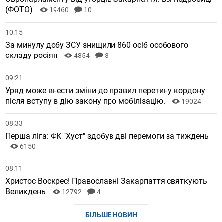
(ФОТО)
19460
10
10:15
За минулу добу ЗСУ знищили 860 осіб особового
складу росіян
4854
3
09:21
Уряд може внести зміни до правил перетину кордону
після вступу в дію закону про мобілізацію.
19024
08:33
Перша ліга: ФК "Хуст" здобув дві перемоги за тиждень
6150
08:11
Христос Воскрес! Православні Закарпаття святкують
Великдень
12792
4
БІЛЬШЕ НОВИН