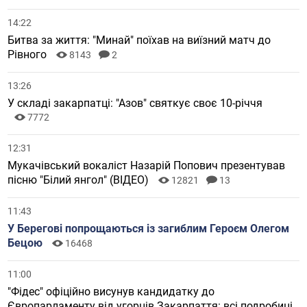
14:22
Битва за життя: "Минай" поїхав на виїзний матч до
Рівного
8143
2
13:26
У складі закарпатці: "Азов" святкує своє 10-річчя
7772
12:31
Мукачівський вокаліст Назарій Попович презентував
пісню "Білий янгол" (ВІДЕО)
12821
13
11:43
У Берегові попрощаються із загиблим Героєм Олегом
Бецою
16468
11:00
"Фідес" офіційно висунув кандидатку до
Європарламенту від угорців Закарпаття: всі подробиці