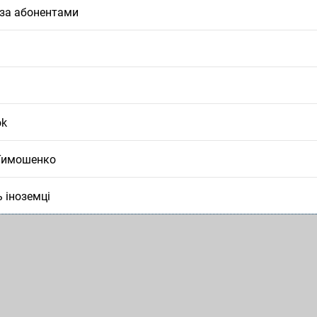
 за абонентами
ok
Тимошенко
 іноземці