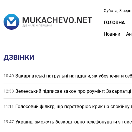
Субота, 8 сер
ГОЛОВНА
Новини
Ан
ДЗВІНКИ
Закарпатські патрульні нагадали, як убезпечити се
10:40
Зеленський підписав закон про роумінг: Закарпатц
12:38
Голосовий фільтр, що перетворює крик на спокійну
11:11
Українці зможуть безкоштовно телефонувати з так
19:47