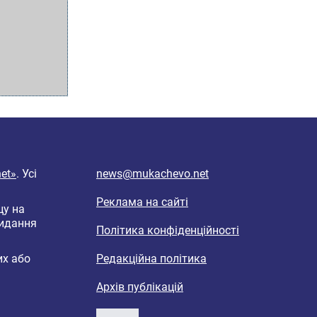
et»
. Усі
news@mukachevo.net
Реклама на сайті
цу на
видання
Політика конфіденційності
их або
Редакційна політика
Архів публікацій