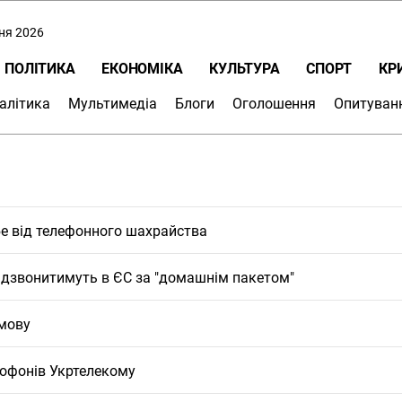
пня 2026
ПОЛІТИКА
ЕКОНОМІКА
КУЛЬТУРА
СПОРТ
КР
алітика
Мультимедіа
Блоги
Оголошення
Опитуван
бе від телефонного шахрайства
і дзвонитимуть в ЄС за "домашнім пакетом"
 мову
софонів Укртелекому