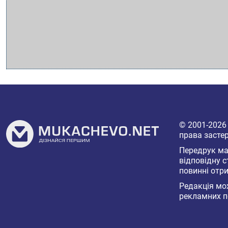
© 2001-202
права засте
Передрук мат
відповідну с
повинні отри
Редакція мож
рекламних п