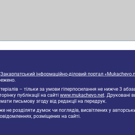
6
Закарпатський інформаційно-діловий портал «Mukachevo.n
режено.
еріалів – тільки за умови гіперпосилання не нижче 3 абза
торінку публікації на сайті
www.mukachevo.net
. Друковані 
мати письмову згоду від редакції на передрук.
е не розділяти думок чи поглядів, висвітлених у авторськ
овідомленнях, розміщених на сайті.