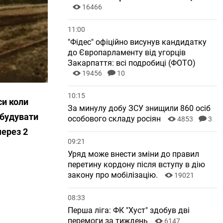
16466
11:00
"Фідес" офіційно висунув кандидатку
до Європарламенту від угорців
Закарпаття: всі подробиці (ФОТО)
19456
10
10:15
си коли
За минулу добу ЗСУ знищили 860 осіб
збудувати
особового складу росіян
4853
3
через 2
09:21
Уряд може внести зміни до правил
перетину кордону після вступу в дію
закону про мобілізацію.
19021
08:33
Перша ліга: ФК "Хуст" здобув дві
перемоги за тиждень
6147