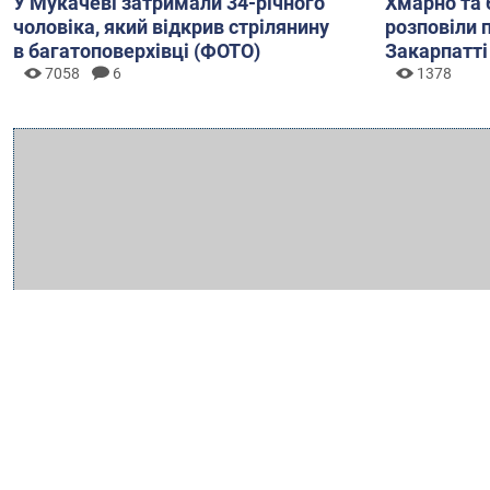
У Мукачеві затримали 34-річного
Хмарно та 
чоловіка, який відкрив стрілянину
розповіли 
в багатоповерхівці (ФОТО)
Закарпатті
7058
6
1378