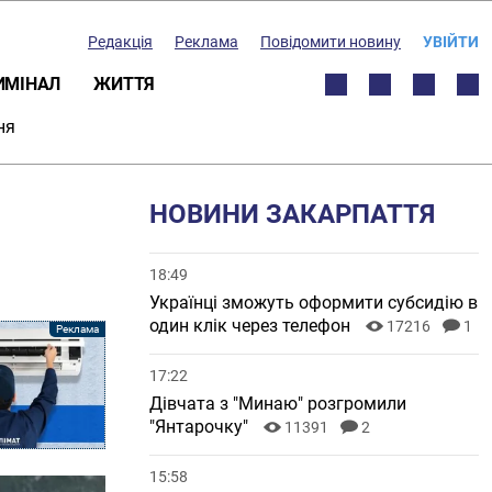
Редакція
Реклама
Повідомити новину
УВІЙТИ
ИМІНАЛ
ЖИТТЯ
ня
НОВИНИ ЗАКАРПАТТЯ
18:49
Українці зможуть оформити субсидію в
один клік через телефон
17216
1
17:22
Дівчата з "Минаю" розгромили
"Янтарочку"
11391
2
15:58