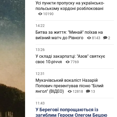
Усі пункти пропуску на українсько-
польському кордоні розблоковані
10190
14:22
Битва за життя: "Минай" поїхав на
виїзний матч до Рівного
8143
2
13:26
У складі закарпатці: "Азов" святкує
своє 10-річчя
7769
12:31
Мукачівський вокаліст Назарій
Попович презентував пісню "Білий
янгол" (ВІДЕО)
12818
13
11:43
У Берегові попрощаються із
загиблим Героєм Олегом Бецою