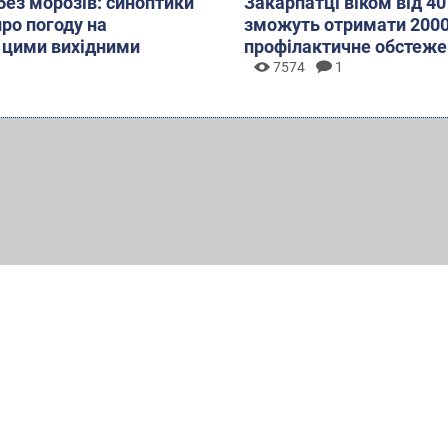
без морозів: синоптики
Закарпатці віком від 40
про погоду на
зможуть отримати 2000
 цими вихідними
профілактичне обстеже
7574
1