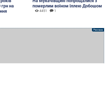
 років
На Мукачівщині попрощалися з
 грн на
померлим воїном Іллею Добошом
ння
4451
1