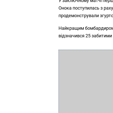
У заключному матчі першо
Онока поступилась з раху
продемонстрували згуртов
Найкращим бомбардиром 
відзначився 25 забитими