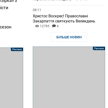
Зірка» з
істи
08:11
Христос Воскрес! Православні
Закарпаття святкують Великдень
12785
4
сезон
БІЛЬШЕ НОВИН