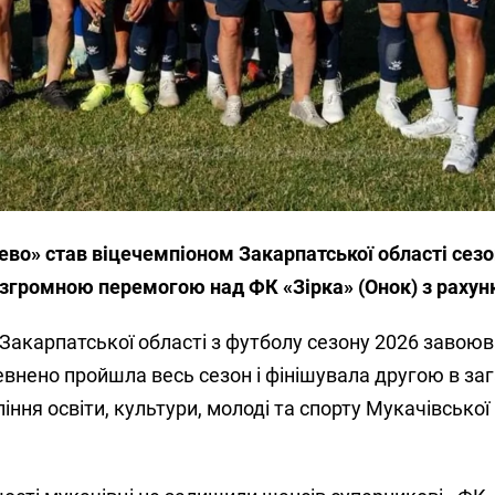
во» став віцечемпіоном Закарпатської області сезо
громною перемогою над ФК «Зірка» (Онок) з рахунк
 Закарпатської області з футболу сезону 2026 завою
внено пройшла весь сезон і фінішувала другою в за
іння освіти, культури, молоді та спорту Мукачівської 