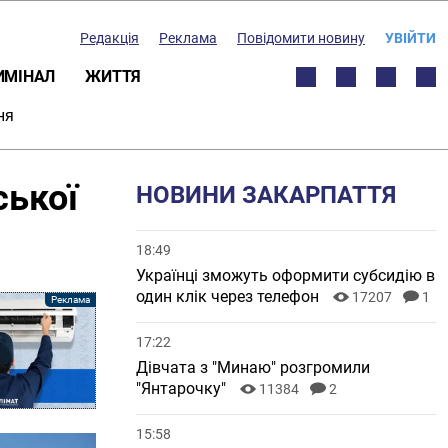
Редакція
Реклама
Повідомити новину
УВІЙТИ
ИМІНАЛ
ЖИТТЯ
ня
ської
НОВИНИ ЗАКАРПАТТЯ
18:49
Українці зможуть оформити субсидію в
один клік через телефон
17207
1
17:22
Дівчата з "Минаю" розгромили
"Янтарочку"
11384
2
15:58