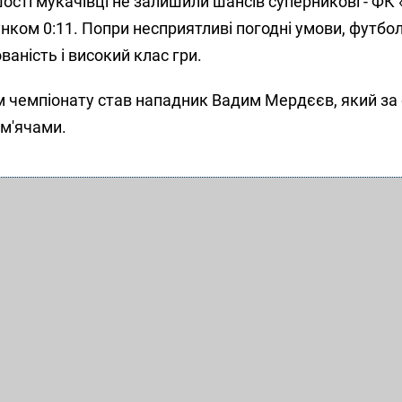
сті мукачівці не залишили шансів суперникові - ФК «
нком 0:11. Попри несприятливі погодні умови, футбол
аність і високий клас гри.
чемпіонату став нападник Вадим Мердєєв, який за 
 м'ячами.