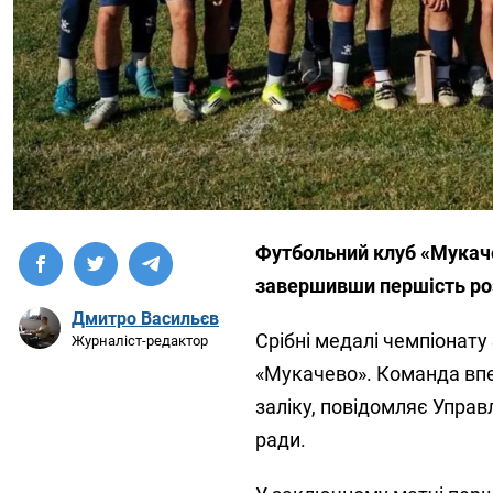
Футбольний клуб «Мукаче
завершивши першість роз
Дмитро Васильєв
Срібні медалі чемпіонату
Журналіст-редактор
«Мукачево». Команда впе
заліку, повідомляє Управл
ради.