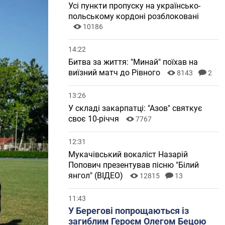
Усі пункти пропуску на українсько-
польському кордоні розблоковані
10186
14:22
Битва за життя: "Минай" поїхав на
виїзний матч до Рівного
8143
2
13:26
У складі закарпатці: "Азов" святкує
своє 10-річчя
7767
12:31
Мукачівський вокаліст Назарій
Попович презентував пісню "Білий
янгол" (ВІДЕО)
12815
13
11:43
У Берегові попрощаються із
загиблим Героєм Олегом Бецою