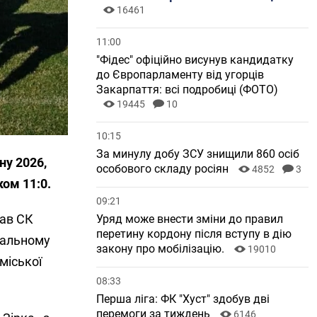
16461
11:00
"Фідес" офіційно висунув кандидатку
до Європарламенту від угорців
Закарпаття: всі подробиці (ФОТО)
19445
10
10:15
За минулу добу ЗСУ знищили 860 осіб
ну 2026,
особового складу росіян
4852
3
ом 11:0.
09:21
вав СК
Уряд може внести зміни до правил
перетину кордону після вступу в дію
гальному
закону про мобілізацію.
19010
міської
08:33
Перша ліга: ФК "Хуст" здобув дві
перемоги за тиждень
6146