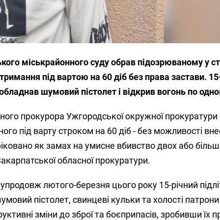
кого міськрайонного суду обрав підозрюваному у ст
 тримання під вартою на 60 діб без права застави. 15
обладнав шумовий пістолет і відкрив вогонь по одн
ого прокурора Ужгородської окружної прокуратури 
ого під варту строком на 60 діб - без можливості вн
фіковано як замах на умисне вбивство двох або більше
акарпатської обласної прокуратури.
 упродовж лютого-березня цього року 15-річний підл
умовий пістолет, свинцеві кульки та холості патрони
руктивні зміни до зброї та боєприпасів, зробивши їх