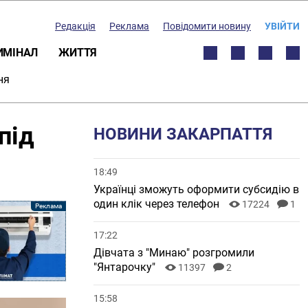
Редакція
Реклама
Повідомити новину
УВІЙТИ
ИМІНАЛ
ЖИТТЯ
ня
під
НОВИНИ ЗАКАРПАТТЯ
18:49
Українці зможуть оформити субсидію в
один клік через телефон
17224
1
17:22
Дівчата з "Минаю" розгромили
"Янтарочку"
11397
2
15:58