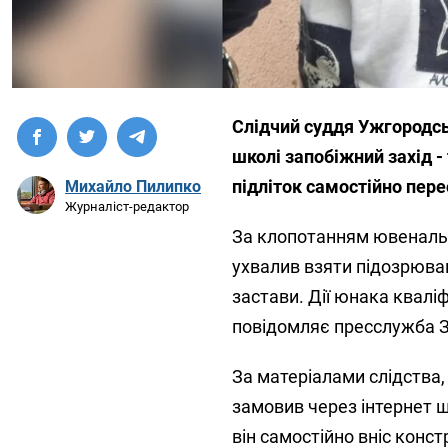
Слідчий суддя Ужгородсь
школі запобіжний захід -
підліток самостійно пере
Михайло Пилипко
Журналіст-редактор
За клопотанням ювенальн
ухвалив взяти підозрюван
застави. Дії юнака квалі
повідомляє пресслужба З
За матеріалами слідства,
замовив через інтернет ш
він самостійно вніс конст