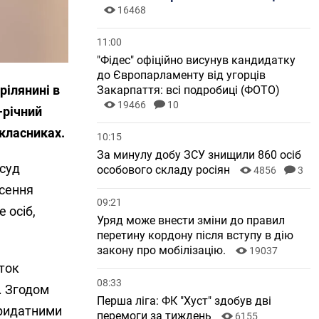
16468
11:00
"Фідес" офіційно висунув кандидатку
до Європарламенту від угорців
рілянині в
Закарпаття: всі подробиці (ФОТО)
19466
10
-річний
окласниках.
10:15
За минулу добу ЗСУ знищили 860 осіб
суд
особового складу росіян
4856
3
есення
09:21
 осіб,
Уряд може внести зміни до правил
перетину кордону після вступу в дію
закону про мобілізацію.
19037
іток
08:33
. Згодом
Перша ліга: ФК "Хуст" здобув дві
 придатними
перемоги за тиждень
6155