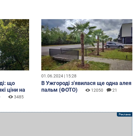
01.06.2024 | 15:28
ді: що
В Ужгороді з'явилася ще одна алея
кі ціни на
пальм (ФОТО)
12050
21
)
3485