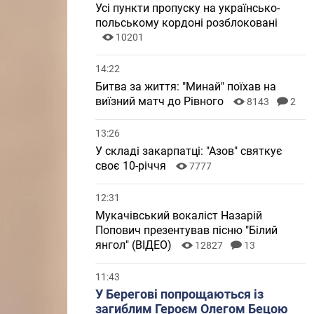
Усі пункти пропуску на українсько-
польському кордоні розблоковані
10201
14:22
Битва за життя: "Минай" поїхав на
виїзний матч до Рівного
8143
2
13:26
У складі закарпатці: "Азов" святкує
своє 10-річчя
7777
12:31
Мукачівський вокаліст Назарій
Попович презентував пісню "Білий
янгол" (ВІДЕО)
12827
13
11:43
У Берегові попрощаються із
загиблим Героєм Олегом Бецою