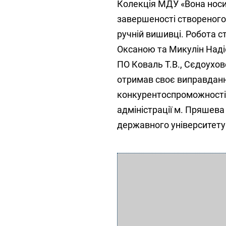
Колекція МДУ «Вона носил
завершеності створеного 
ручній вишивці. Робота 
Оксаною та Микулін Наді
ПО Коваль Т.В., Сєдоухово
отримав своє виправданн
конкурентоспроможності 
адміністрації м. Пряшева
державного університету 