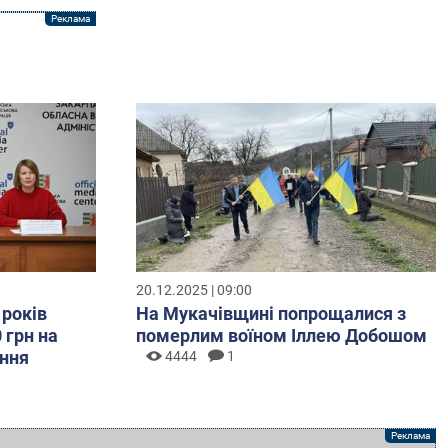
20.12.2025 | 09:00
 років
На Мукачівщині попрощалися з
 грн на
померлим воїном Іллею Добошом
ння
4444
1