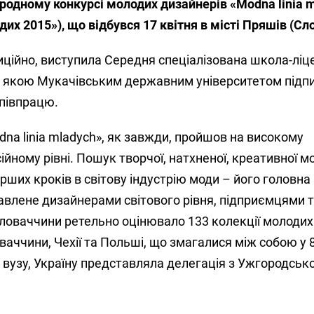
родному конкурсі молодих дизайнерів «Modna linia 
дих 2015»), що відбувся 17 квітня в місті Пряшів (Сл
иційно, виступила Середня спеціалізована школа-ліц
з якою Мукачівським державним університетом підп
співпрацю.
na linia mladych», як завжди, пройшов на високому
йному рівні. Пошук творчої, натхненої, креативної мо
рших кроків в світову індустрію моди – його головна
авлене дизайнерами світового рівня, підприємцями 
ловаччини ретельно оцінювало 133 колекції молодих
оваччини, Чехії та Польші, що змагалися між собою у 
 вузу, Україну представляла делегація з Ужгородськ