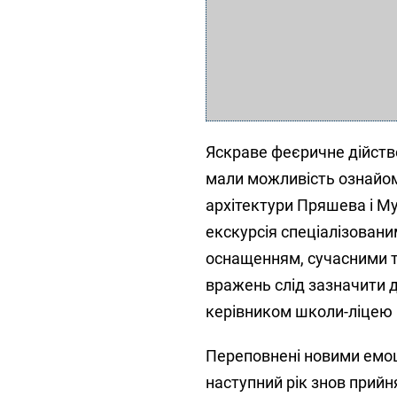
Яскраве феєричне дійство
мали можливість ознайоми
архітектури Пряшева і Му
екскурсія спеціалізовани
оснащенням, сучасними т
вражень слід зазначити 
керівником школи-ліцею 
Переповнені новими емо
наступний рік знов прийня