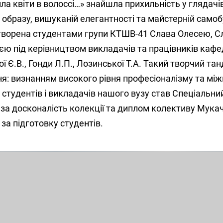
а квіти в волоссі…» знайшла прихильність у глядачі
образу, вишуканій елегантності та майстерній самоб
створена студентами групи КТШВ-41 Слава Олесею, С
єю під керівництвом викладачів та працівників каф
ї Є.В., Гонди Л.П., Лозинської Т.А. Такий творчий та
я: визнанням високого рівня професіоналізму та між
студентів і викладачів нашого вузу став Спеціальни
 за досконалість колекції та диплом колективу Мука
за підготовку студентів.