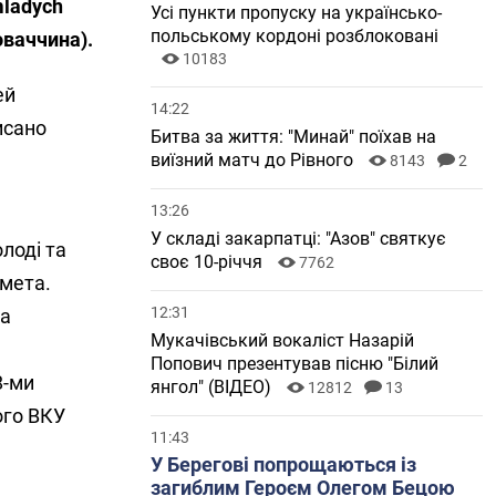
mladych
Усі пункти пропуску на українсько-
польському кордоні розблоковані
оваччина).
10183
ей
14:22
исано
Битва за життя: "Минай" поїхав на
виїзний матч до Рівного
8143
2
13:26
У складі закарпатці: "Азов" святкує
лоді та
своє 10-річчя
7762
 мета.
12:31
та
Мукачівський вокаліст Назарій
Попович презентував пісню "Білий
8-ми
янгол" (ВІДЕО)
12812
13
ого ВКУ
11:43
У Берегові попрощаються із
загиблим Героєм Олегом Бецою