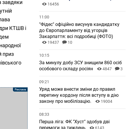
в завдяки
16456
утній
11:00
лава
"Фідес" офіційно висунув кандидатку
едри КТШВ і
до Європарламенту від угорців
ндем
Закарпаття: всі подробиці (ФОТО)
19437
10
народної
й приз
10:15
чівського
За минулу добу ЗСУ знищили 860 осіб
особового складу росіян
4847
3
09:21
Уряд може внести зміни до правил
перетину кордону після вступу в дію
закону про мобілізацію.
19004
08:33
Перша ліга: ФК "Хуст" здобув дві
перемоги за тиждень
6143