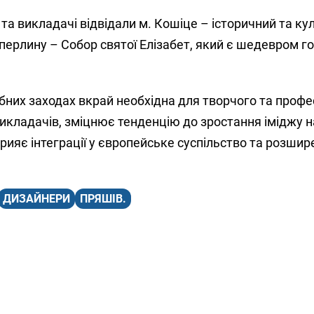
та викладачі відвідали м. Кошіце – історичний та ку
 перлину – Собор святої Елізабет, який є шедевром г
бних заходах вкрай необхідна для творчого та профе
і викладачів, зміцнює тенденцію до зростання іміджу 
прияє інтеграції у європейське суспільство та розши
ДИЗАЙНЕРИ
ПРЯШІВ.