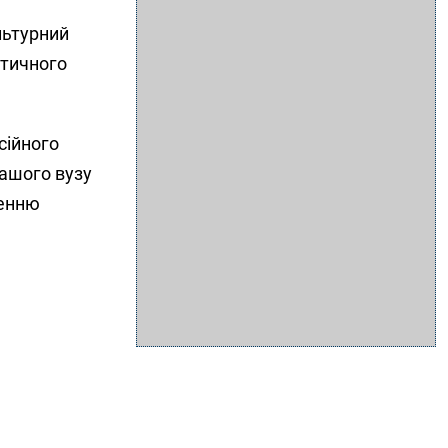
льтурний
отичного
сійного
нашого вузу
ренню