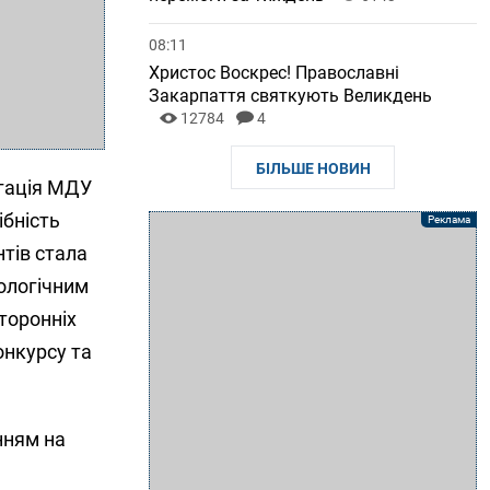
08:11
Христос Воскрес! Православні
Закарпаття святкують Великдень
12784
4
БІЛЬШЕ НОВИН
егація МДУ
ібність
нтів стала
нологічним
торонніх
онкурсу та
нням на