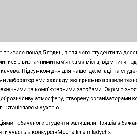
 тривало понад 5 годин, після чого студенти та дел
тись з визначними пам’ятками міста, відмітити под
качева. Підсумком дня для нашої делегації та студе
ми лабораторіями закладу, які приємно вразили тех
ехнічними та комп’ютерними засобами. Окрім різнос
доброзичливу атмосферу, створену організаторами к
п. Станіславом Кухтою.
ціями побаченого студенти залишили Пряшів з бажа
ти участь в конкурсі «Modna linia mladych».