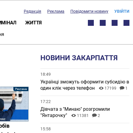
Редакція
Реклама
Повідомити новину
УВІЙТИ
ИМІНАЛ
ЖИТТЯ
ня
НОВИНИ ЗАКАРПАТТЯ
18:49
Українці зможуть оформити субсидію в
один клік через телефон
17199
1
17:22
Дівчата з "Минаю" розгромили
"Янтарочку"
11381
2
обів
15:58