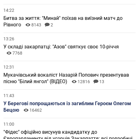
14:22
Битва за життя: "Минай" поїхав на виїзний матч до
Рівного
8143
2
13:26
У складі закарпатці: "Азов" святкує своє 10-річчя
7768
12:31
Мукачівський вокаліст Назарій Попович презентував
пісню "Білий янгол" (ВІДЕО)
12816
13
11:43
У Берегові попрощаються із загиблим Героєм Олегом
Бецою
16462
11:00
"Фідес" офіційно висунув кандидатку до
Європарламенту від угорців Закарпаття: всі подробиці