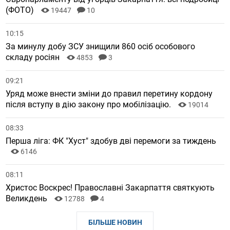
(ФОТО)
19447
10
10:15
За минулу добу ЗСУ знищили 860 осіб особового
складу росіян
4853
3
09:21
Уряд може внести зміни до правил перетину кордону
після вступу в дію закону про мобілізацію.
19014
08:33
Перша ліга: ФК "Хуст" здобув дві перемоги за тиждень
6146
08:11
Христос Воскрес! Православні Закарпаття святкують
Великдень
12788
4
БІЛЬШЕ НОВИН