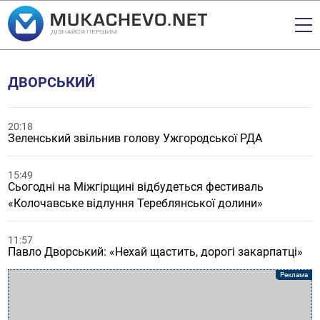
ДВОРСЬКИЙ
20:18
Зеленський звільнив голову Ужгородської РДА
15:49
Сьогодні на Міжгірщині відбудеться фестиваль
«Колочавське відлуння Тереблянської долини»
11:57
Павло Дворський: «Нехай щастить, дорогі закарпатці»