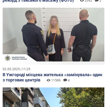
рекорд з тайського масажу (ФОТО)
3392
2
02.05.2025 | 11:25
В Ужгороді місцева жителька «замінувала» один
з торгових центрів
11586
4