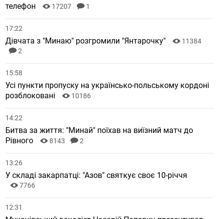
телефон
17207
1
17:22
Дівчата з "Минаю" розгромили "Янтарочку"
11384
2
15:58
Усі пункти пропуску на українсько-польському кордоні
розблоковані
10186
14:22
Битва за життя: "Минай" поїхав на виїзний матч до
Рівного
8143
2
13:26
У складі закарпатці: "Азов" святкує своє 10-річчя
7766
12:31