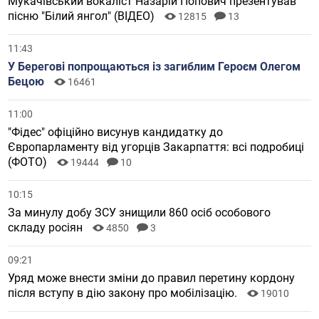
Мукачівський вокаліст Назарій Попович презентував
пісню "Білий янгол" (ВІДЕО)
12815
13
11:43
У Берегові попрощаються із загиблим Героєм Олегом
Бецою
16461
11:00
"Фідес" офіційно висунув кандидатку до
Європарламенту від угорців Закарпаття: всі подробиці
(ФОТО)
19444
10
10:15
За минулу добу ЗСУ знищили 860 осіб особового
складу росіян
4850
3
09:21
Уряд може внести зміни до правил перетину кордону
після вступу в дію закону про мобілізацію.
19010