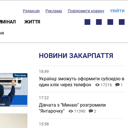
Редакція
Реклама
Повідомити новину
УВІЙТИ
ИМІНАЛ
ЖИТТЯ
ня
НОВИНИ ЗАКАРПАТТЯ
18:49
Українці зможуть оформити субсидію в
один клік через телефон
17216
1
17:22
Дівчата з "Минаю" розгромили
"Янтарочку"
11390
2
15:58