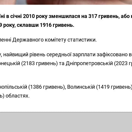
і в січні 2010 року зменшилася на 317 гривень, або н
9 року, склавши 1916 гривень.
ленні Державного комітету статистики.
 найвищий рівень середньої зарплати зафіксовано в 
нецькій (2183 гривень) та Дніпропетровській (2023 
опільській (1386 гривень), Волинській (1419 гривень)
ь) областях.