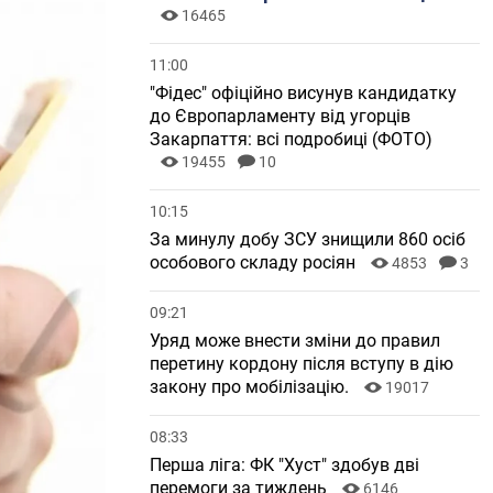
16465
11:00
"Фідес" офіційно висунув кандидатку
до Європарламенту від угорців
Закарпаття: всі подробиці (ФОТО)
19455
10
10:15
За минулу добу ЗСУ знищили 860 осіб
особового складу росіян
4853
3
09:21
Уряд може внести зміни до правил
перетину кордону після вступу в дію
закону про мобілізацію.
19017
08:33
Перша ліга: ФК "Хуст" здобув дві
перемоги за тиждень
6146