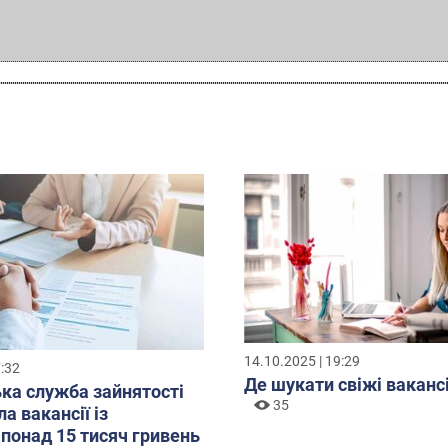
14.10.2025 | 19:29
7:32
Де шукати свіжі вакансі
ка служба зайнятості
35
а вакансії із
понад 15 тисяч гривень