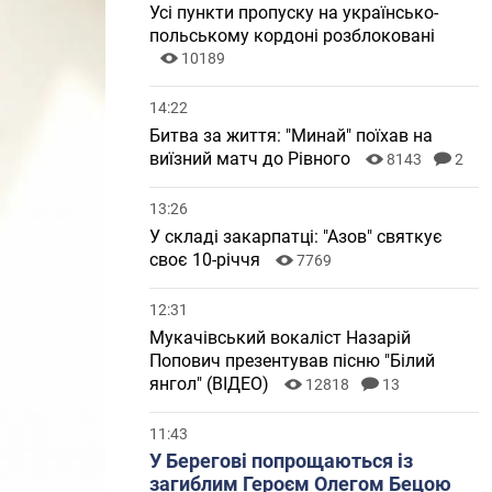
Усі пункти пропуску на українсько-
польському кордоні розблоковані
10189
14:22
Битва за життя: "Минай" поїхав на
виїзний матч до Рівного
8143
2
13:26
У складі закарпатці: "Азов" святкує
своє 10-річчя
7769
12:31
Мукачівський вокаліст Назарій
Попович презентував пісню "Білий
янгол" (ВІДЕО)
12818
13
11:43
У Берегові попрощаються із
загиблим Героєм Олегом Бецою