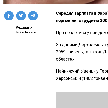
Середня зарплата в Україн
порівнянні з груднем 200
Редакція
Про це ідеться у повідом
Mukachevo.net
За даними Держкомстату,
2969 гривень, а також До
областях.
Найнижчий рівень - у Терн
Херсонській (1462 гривен