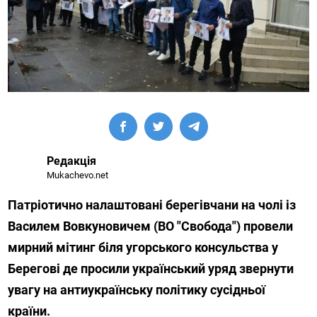
Редакція
Mukachevo.net
Патріотично налаштовані берегівчани на чолі із
Василем Вовкуновичем (ВО "Свобода") провели
мирний мітинг біля угорського консульства у
Берегові де просили український уряд звернути
увагу на антиукраїнську політику сусідньої
країни.