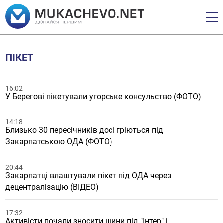
ПІКЕТ
16:02
У Берегові пікетували угорське консульство (ФОТО)
14:18
Близько 30 пересічників досі гріються під
Закарпатською ОДА (ФОТО)
20:44
Закарпатці влаштували пікет під ОДА через
децентралізацію (ВІДЕО)
17:32
Активісти почали зносити шини під "Інтер" і