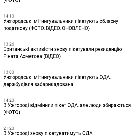
(ФОТО)
14:10
Ужгородські мітингувальники пікетують обласну
податкову (ФОТО, ВІДЕО, ОНОВЛЕНО)
13:26
Британські активісти знову пікетували резиденцію
Ріната Ахметова (ВІДЕО)
13:00
Ужгородські мітингувальники пікетують ОДА,
держбудівля забарикадована
14:20
В Ужгороді відмінили пікет ОДА, але люди збираються
(ФОТО)
21:20
В Ужгороді знову пікетуватимуть ОДА