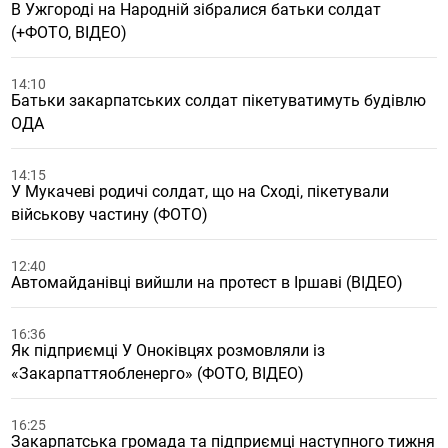
В Ужгороді на Народній зібралися батьки солдат
(+ФОТО, ВІДЕО)
14:10
Батьки закарпатських солдат пікетуватимуть будівлю
ОДА
14:15
У Мукачеві родичі солдат, що на Сході, пікетували
військову частину (ФОТО)
12:40
Автомайданівці вийшли на протест в Іршаві (ВІДЕО)
16:36
Як підприємці У Оноківцях розмовляли із
«Закарпаттяобленерго» (ФОТО, ВІДЕО)
16:25
Закарпатська громада та підприємці наступного тижня