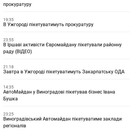
прокуратуру
19:35
В Ужгороді пікетуватимуть прокуратуру
23:55
В Іршаві активісти Євромайдану пікетували районну
раду (ВІДЕО)
21:18
Завтра в Ужгороді пікетуватимуть Закарпатську ОДА
14:35
АвтоМайдан у Виноградові пікетував бізнес Івана
Бушка
23:25
Виноградівський Автомайдан пікетуватиме заклади
регіоналів