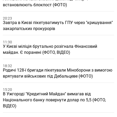
встановлюють блокпост (ФОТО)
20:23
Завтра в Києві пікетуватимуть ГПУ через "кришування"
закарпатських прокурорів
11:30
У Києві міліція брутально розігнала Фінансовий
майдан. Є поранені (ФОТО, ВІДЕО)
18:32
Родичі 128-ї бригади пікетували Міноборони з вимогою
врятувати військових під Дебальцеве (ФОТО)
15:20
В Ужгороді "Кредитний Майдан" вимагав від
Національного банку повернути долар по 5,5 (ФОТО,
ВІДЕО)