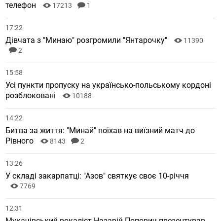
телефон
17213
1
17:22
Дівчата з "Минаю" розгромили "Янтарочку"
11390
2
15:58
Усі пункти пропуску на українсько-польському кордоні
розблоковані
10188
14:22
Битва за життя: "Минай" поїхав на виїзний матч до
Рівного
8143
2
13:26
У складі закарпатці: "Азов" святкує своє 10-річчя
7769
12:31
Мукачівський вокаліст Назарій Попович презентував