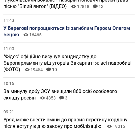
пісню "Білий янгол" (ВІДЕО)
12818
13
11:43
У Берегові попрощаються із загиблим Героєм Олегом
Бецою
16465
11:00
"Фідес" офіційно висунув кандидатку до
Європарламенту від угорців Закарпаття: всі подробиці
(ФОТО)
19454
10
10:15
За минулу добу ЗСУ знищили 860 осіб особового
складу росіян
4853
3
09:21
Уряд може внести зміни до правил перетину кордону
після вступу в дію закону про мобілізацію.
19015