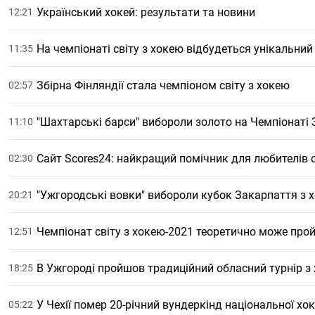
Український хокей: результати та новини
12:21
На чемпіонаті світу з хокею відбудеться унікальний
11:35
Збірна Фінляндії стала чемпіоном світу з хокею
02:57
"Шахтарські барси" вибороли золото на Чемпіонаті
11:10
Сайт Scores24: найкращий помічник для любителів 
02:30
"Ужгородські вовки" вибороли кубок Закарпаття з 
20:21
Чемпіонат світу з хокею-2021 теоретично може прой
12:51
В Ужгороді пройшов традиційний обласний турнір з
18:25
У Чехії помер 20-річний вундеркінд національної хок
05:22