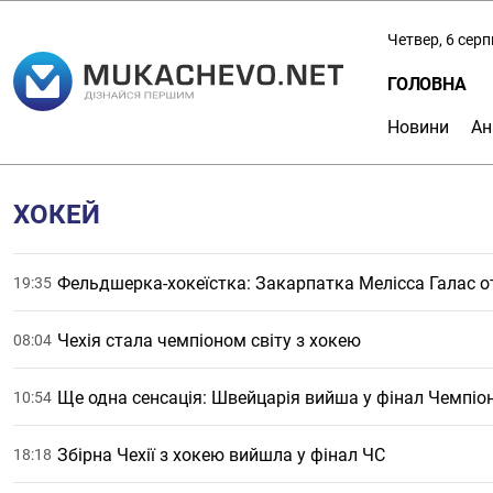
Четвер, 6 сер
ГОЛОВНА
Новини
Ан
ХОКЕЙ
Фельдшерка-хокеїстка: Закарпатка Мелісса Галас о
19:35
Чехія стала чемпіоном світу з хокею
08:04
Ще одна сенсація: Швейцарія вийша у фінал Чемпіон
10:54
Збірна Чехії з хокею вийшла у фінал ЧС
18:18