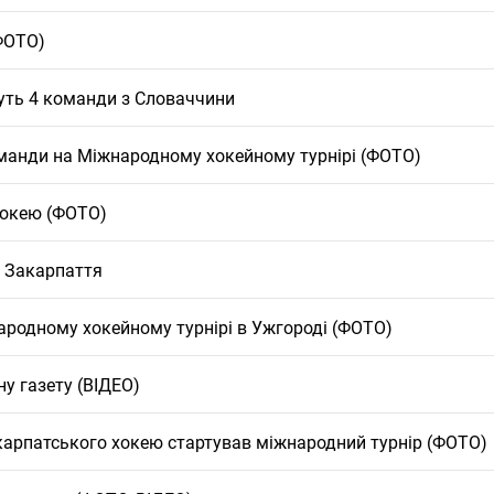
ФОТО)
дуть 4 команди з Словаччини
оманди на Міжнародному хокейному турнірі (ФОТО)
хокею (ФОТО)
и Закарпаття
народному хокейному турнірі в Ужгороді (ФОТО)
ну газету (ВІДЕО)
закарпатського хокею стартував міжнародний турнір (ФОТО)