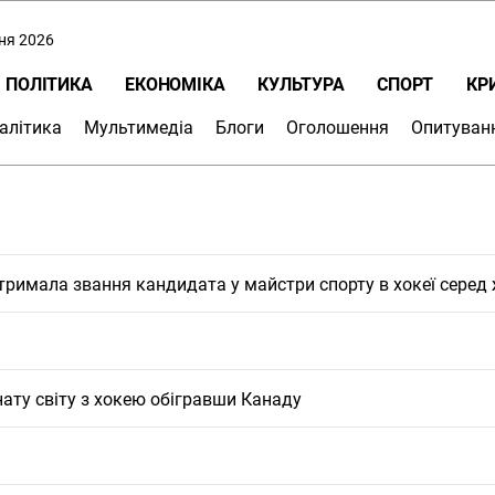
пня 2026
ПОЛІТИКА
ЕКОНОМІКА
КУЛЬТУРА
СПОРТ
КР
алітика
Мультимедіа
Блоги
Оголошення
Опитуван
тримала звання кандидата у майстри спорту в хокеї серед 
ату світу з хокею обігравши Канаду