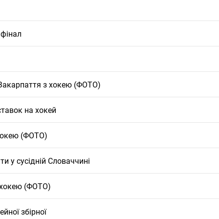
 фінал
 Закарпаття з хокею (ФОТО)
ставок на хокей
хокею (ФОТО)
ти у сусідній Словаччині
 хокею (ФОТО)
ейної збірної