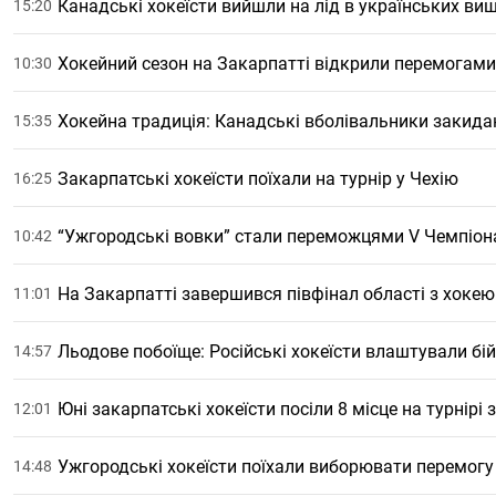
Канадські хокеїсти вийшли на лід в українських ви
15:20
Хокейний сезон на Закарпатті відкрили перемогами 
10:30
Хокейна традиція: Канадські вболівальники закида
15:35
Закарпатські хокеїсти поїхали на турнір у Чехію
16:25
“Ужгородські вовки” стали переможцями V Чемпіон
10:42
На Закарпатті завершився півфінал області з хоке
11:01
Льодове побоїще: Російські хокеїсти влаштували бій
14:57
Юні закарпатські хокеїсти посіли 8 місце на турнірі
12:01
Ужгородські хокеїсти поїхали виборювати перемогу 
14:48