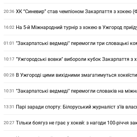
ХК “Синевир” став чемпіоном Закарпаття з хокею (
20:36
На 5-й Міжнародний турнір з хокею в Ужгород приї
16:02
"Закарпатські ведмеді" перемогли три словацькі к
01:01
"Ужгородські вовки" вибороли кубок Закарпаття з 
10:17
В Ужгороді цими вихідними змагатимуться хокеїст
00:28
"Закарпатські ведмеді" перемогли словаків на між
10:31
Парі заради спорту: Білоруський журналіст з'їв влас
13:31
Тільки боягуз не грає у хокей: з нагоди 100-річчя 
20:27