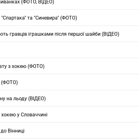
шиванках (ФОТО, ВІДЕО)
"Спартака" та "Синевира" (ФОТО)
ють гравців іграшками після першої шайби (ВІДЕО)
ату з хокею (ФОТО)
ю (ФОТО)
ну на льоду (ВІДЕО)
 з хокею у Словаччині
до Вінниці