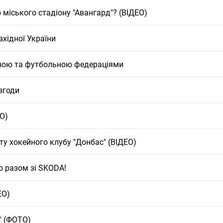
 міського стадіону "Авангард"? (ВІДЕО)
хідної України
йною та футбольною федераціями
 згоди
О)
ту хокейного клубу "Донбас" (ВІДЕО)
ю разом зі SKODA!
ЕО)
" (ФОТО)