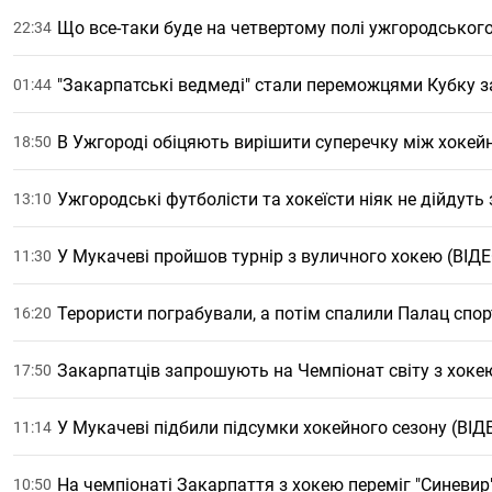
Що все-таки буде на четвертому полі ужгородського
22:34
"Закарпатські ведмеді" стали переможцями Кубку за
01:44
В Ужгороді обіцяють вирішити суперечку між хоке
18:50
Ужгородські футболісти та хокеїсти ніяк не дійдуть
13:10
У Мукачеві пройшов турнір з вуличного хокею (ВІДЕ
11:30
Терористи пограбували, а потім спалили Палац спор
16:20
Закарпатців запрошують на Чемпіонат світу з хоке
17:50
У Мукачеві підбили підсумки хокейного сезону (ВІД
11:14
На чемпіонаті Закарпаття з хокею переміг "Синевир
10:50