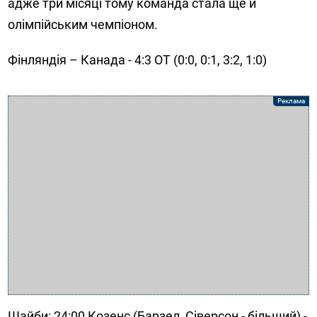
адже три місяці тому команда стала ще й
олімпійським чемпіоном.
Фінляндія – Канада - 4:3 ОТ (0:0, 0:1, 3:2, 1:0)
Шайби: 24:00 Козенс (Барзел, Сіверсон - більший) -