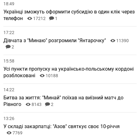
18:49
Українці зможуть оформити субсидію в один клік через
телефон
17212
1
17:22
Дівчата з "Минаю" розгромили "Янтарочку"
11390
2
15:58
Усі пункти пропуску на українсько-польському кордоні
розблоковані
10188
14:22
Битва за життя: "Минай" поїхав на виїзний матч до
Рівного
8143
2
13:26
У складі закарпатці: "Азов" святкує своє 10-річчя
7769