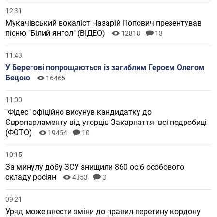
12:31
Мукачівський вокаліст Назарій Попович презентував
пісню "Білий янгол" (ВІДЕО)
12818
13
11:43
У Берегові попрощаються із загиблим Героєм Олегом
Бецою
16465
11:00
"Фідес" офіційно висунув кандидатку до
Європарламенту від угорців Закарпаття: всі подробиці
(ФОТО)
19454
10
10:15
За минулу добу ЗСУ знищили 860 осіб особового
складу росіян
4853
3
09:21
Уряд може внести зміни до правил перетину кордону