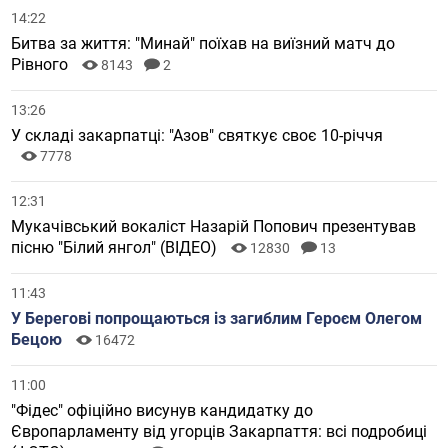
14:22
Битва за життя: "Минай" поїхав на виїзний матч до
Рівного
8143
2
13:26
У складі закарпатці: "Азов" святкує своє 10-річчя
7778
12:31
Мукачівський вокаліст Назарій Попович презентував
пісню "Білий янгол" (ВІДЕО)
12830
13
11:43
У Берегові попрощаються із загиблим Героєм Олегом
Бецою
16472
11:00
"Фідес" офіційно висунув кандидатку до
Європарламенту від угорців Закарпаття: всі подробиці