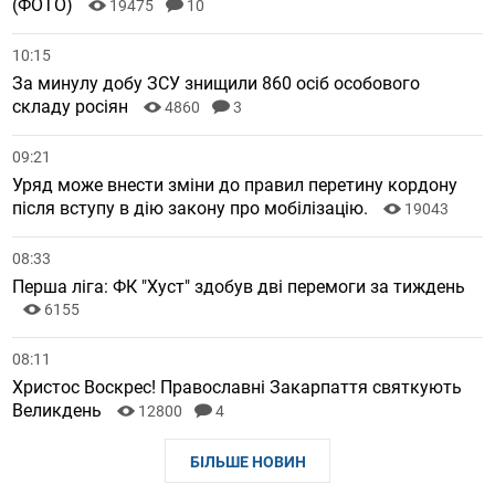
(ФОТО)
19475
10
10:15
За минулу добу ЗСУ знищили 860 осіб особового
складу росіян
4860
3
09:21
Уряд може внести зміни до правил перетину кордону
після вступу в дію закону про мобілізацію.
19043
08:33
Перша ліга: ФК "Хуст" здобув дві перемоги за тиждень
6155
08:11
Христос Воскрес! Православні Закарпаття святкують
Великдень
12800
4
БІЛЬШЕ НОВИН