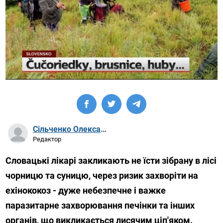
Сільченко Олександр Артурович
Редактор
Словацькі лікарі закликають не їсти зібрану в лісі
чорницю та суницю, через ризик захворіти на
ехінококоз - дуже небезпечне і важке
паразитарне захворювання печінки та інших
органів, що викликається лисячим ціп'яком.