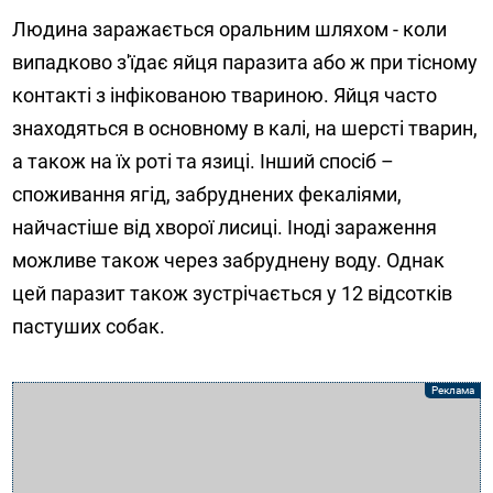
Людина заражається оральним шляхом - коли
випадково з'їдає яйця паразита або ж при тісному
контакті з інфікованою твариною. Яйця часто
знаходяться в основному в калі, на шерсті тварин,
а також на їх роті та язиці. Інший спосіб –
споживання ягід, забруднених фекаліями,
найчастіше від хворої лисиці. Іноді зараження
можливе також через забруднену воду. Однак
цей паразит також зустрічається у 12 відсотків
пастуших собак.