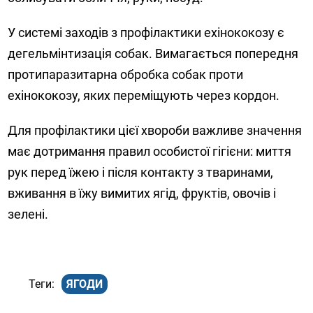
У системі заходів з профілактики ехінококозу є
дегельмінтизація собак. Вимагається попередня
протипаразитарна обробка собак проти
ехінококозу, яких переміщують через кордон.
Для профілактики цієї хвороби важливе значення
має дотримання правил особистої гігієни: миття
рук перед їжею і після контакту з тваринами,
вживання в їжу вимитих ягід, фруктів, овочів і
зелені.
ЯГОДИ