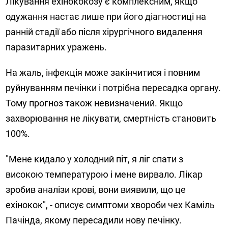
Лікування ехінококозу є комплексним, якщо
одужання настає лише при його діагностиці на
ранній стадії або після хірургічного видалення
паразитарних уражень.
На жаль, інфекція може закінчитися і повним
руйнуванням печінки і потрібна пересадка органу.
Тому прогноз також невизначений. Якщо
захворювання не лікувати, смертність становить
100%.
"Мене кидало у холодний піт, я ліг спати з
високою температурою і мене вирвало. Лікар
зробив аналізи крові, вони виявили, що це
ехінокок", - описує симптоми хвороби чех Каміль
Пачінда, якому пересадили нову печінку.