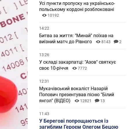
Усі пункти пропуску на українсько-
польському кордоні розблоковані
10192
14:22
Битва за життя: "Минай" поїхав на
виїзний матч до Рівного
8143
2
13:26
У складі закарпатці: "Азов" святкує
своє 10-річчя
7772
12:31
Мукачівський вокаліст Назарій
Попович презентував пісню "Білий
янгол" (ВІДЕО)
12821
13
11:43
У Берегові попрощаються із
загиблим Героєм Олегом Бецою