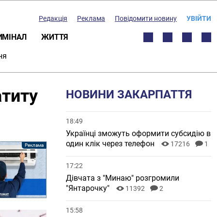
Редакція
Реклама
Повідомити новину
УВІЙТИ
ИМІНАЛ
ЖИТТЯ
ня
атиту
НОВИНИ ЗАКАРПАТТЯ
18:49
Українці зможуть оформити субсидію в
один клік через телефон
17216
1
17:22
Дівчата з "Минаю" розгромили
"Янтарочку"
11392
2
15:58