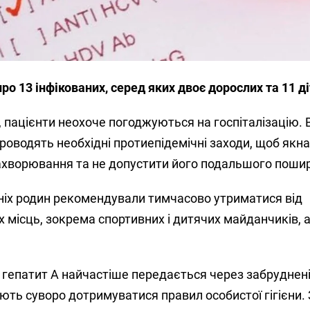
ро 13 інфікованих, серед яких двоє дорослих та 11 ді
 пацієнти неохоче погоджуються на госпіталізацію.
проводять необхідні протиепідемічні заходи, щоб як
ахворювання та не допустити його подальшого поши
хніх родин рекомендували тимчасово утриматися від
 місць, зокрема спортивних і дитячих майданчиків, 
 гепатит А найчастіше передається через забруднені
ють суворо дотримуватися правил особистої гігієни.