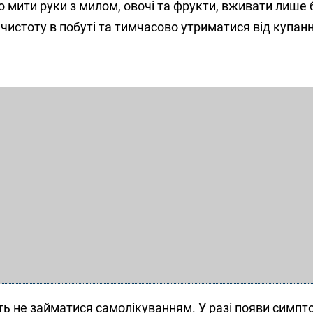
 мити руки з милом, овочі та фрукти, вживати лише
чистоту в побуті та тимчасово утриматися від купання
 не займатися самолікуванням. У разі появи симпт