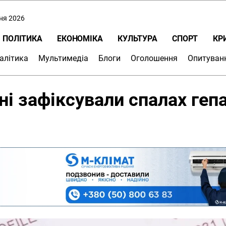
пня 2026
ПОЛІТИКА
ЕКОНОМІКА
КУЛЬТУРА
СПОРТ
КР
алітика
Мультимедіа
Блоги
Оголошення
Опитуван
і зафіксували спалах геп