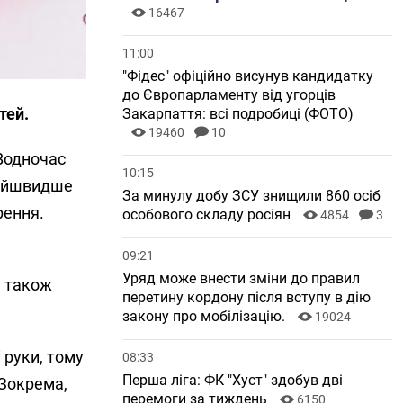
16467
11:00
"Фідес" офіційно висунув кандидатку
до Європарламенту від угорців
тей.
Закарпаття: всі подробиці (ФОТО)
19460
10
 Водночас
10:15
найшвидше
За минулу добу ЗСУ знищили 860 осіб
рення.
особового складу росіян
4854
3
09:21
Уряд може внести зміни до правил
а також
перетину кордону після вступу в дію
закону про мобілізацію.
19024
 руки, тому
08:33
Перша ліга: ФК "Хуст" здобув дві
 Зокрема,
перемоги за тиждень
6150