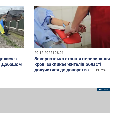
20.12.2025 | 08:01
алися з
Закарпатська станція переливання
ю Добошом
крові закликає жителів області
долучитися до донорства
726