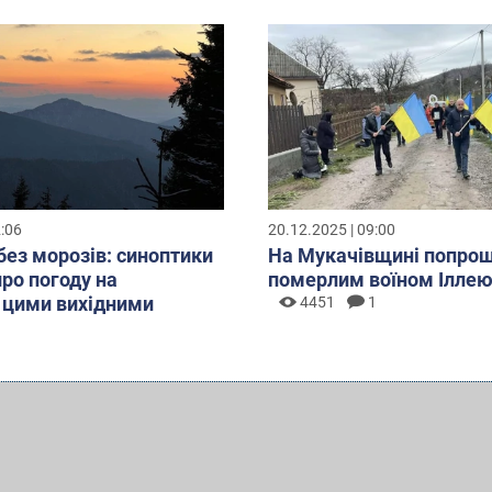
2:06
20.12.2025 | 09:00
без морозів: синоптики
На Мукачівщині попрощ
про погоду на
померлим воїном Ілле
 цими вихідними
4451
1