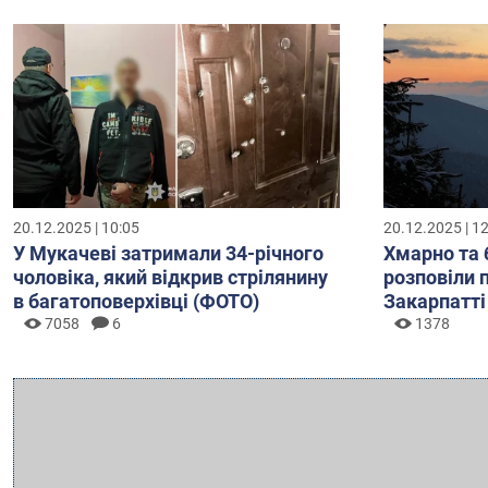
20.12.2025 | 10:05
20.12.2025 | 1
У Мукачеві затримали 34-річного
Хмарно та 
чоловіка, який відкрив стрілянину
розповіли 
в багатоповерхівці (ФОТО)
Закарпатті
7058
6
1378