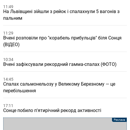
11:49
На Львівщині зійшли з рейок і спалахнули 5 вагонів з
пальним
11:29
Вчені розповіли про "корабель прибульців" біля Сонця
(ВІДЕО)
10:34
Вчені зафіксували рекордний гамма-спалах (ФОТО)
14:45
Спалах сальмонельозу у Великому Березному — це
перебільшення
17:11
Сонце побило п'ятирічний рекорд активності