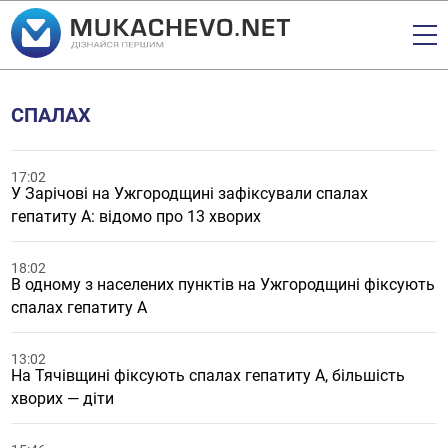
СПАЛАХ
17:02
У Зарічові на Ужгородщині зафіксували спалах
гепатиту А: відомо про 13 хворих
18:02
В одному з населених пунктів на Ужгородщині фіксують
спалах гепатиту А
13:02
На Тячівщині фіксують спалах гепатиту А, більшість
хворих — діти