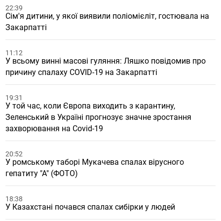
22:39
Сім'я дитини, у якої виявили поліомієліт, гостювала на
Закарпатті
11:12
У всьому винні масові гуляння: Ляшко повідомив про
причину спалаху COVID-19 на Закарпатті
19:31
У той час, коли Європа виходить з карантину,
Зеленський в Україні прогнозує значне зростання
захворювання на Covid-19
20:52
У ромському таборі Мукачева спалах вірусного
гепатиту "А" (ФОТО)
18:38
У Казахстані почався спалах сибірки у людей