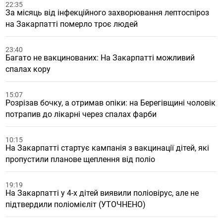
22:35
За місяць від інфекційного захворювання лептоспіроз
на Закарпатті померло троє людей
23:40
Багато не вакцинованих: На Закарпатті можливий
спалах кору
15:07
Розрізав бочку, а отримав опіки: на Берегівщині чоловік
потрапив до лікарні через спалах фарби
10:15
На Закарпатті стартує кампанія з вакцинації дітей, які
пропустили планове щеплення від поліо
19:19
На Закарпатті у 4-х дітей виявили поліовірус, але не
підтвердили поліомієліт (УТОЧНЕНО)