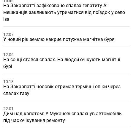
15:46
На Закарпатті зафіксовано спалах гепатиту А:
мешканців закликають утриматися від поїздок у село
Іза
12:07
У новий рік землю накриє потужна магнітна буря
12:06
На сонці стався спалах. На людей очікують магнітні
бурі
10:18
На Закарпатті чоловік отримав термічні опіки через
спалах газу
22:01
Дим над капотом: У Мукачеві спалахнув автомобіль
під час очікування ремонту