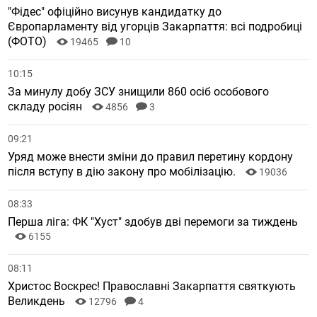
"Фідес" офіційно висунув кандидатку до
Європарламенту від угорців Закарпаття: всі подробиці
(ФОТО)
19465
10
10:15
За минулу добу ЗСУ знищили 860 осіб особового
складу росіян
4856
3
09:21
Уряд може внести зміни до правил перетину кордону
після вступу в дію закону про мобілізацію.
19036
08:33
Перша ліга: ФК "Хуст" здобув дві перемоги за тиждень
6155
08:11
Христос Воскрес! Православні Закарпаття святкують
Великдень
12796
4