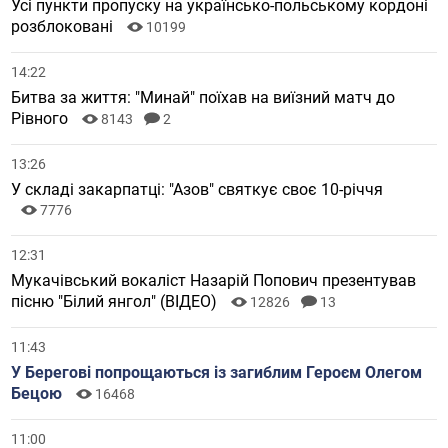
Усі пункти пропуску на українсько-польському кордоні
розблоковані
10199
14:22
Битва за життя: "Минай" поїхав на виїзний матч до
Рівного
8143
2
13:26
У складі закарпатці: "Азов" святкує своє 10-річчя
7776
12:31
Мукачівський вокаліст Назарій Попович презентував
пісню "Білий янгол" (ВІДЕО)
12826
13
11:43
У Берегові попрощаються із загиблим Героєм Олегом
Бецою
16468
11:00