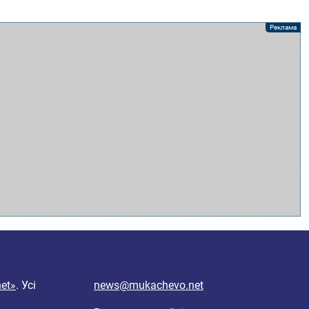
et»
. Усі
news@mukachevo.net