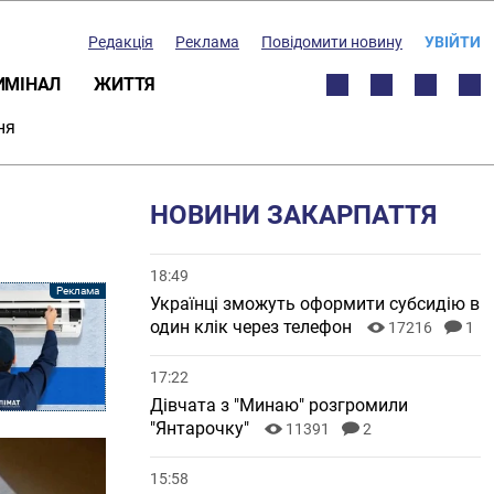
Редакція
Реклама
Повідомити новину
УВІЙТИ
ИМІНАЛ
ЖИТТЯ
ня
НОВИНИ ЗАКАРПАТТЯ
18:49
Українці зможуть оформити субсидію в
один клік через телефон
17216
1
17:22
Дівчата з "Минаю" розгромили
"Янтарочку"
11391
2
15:58