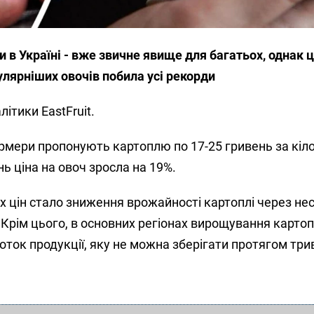
и в Україні - вже звичне явище для багатьох, однак 
улярніших овочів побила усі рекорди
ітики EastFruit.
ермери пропонують картоплю по 17-25 гривень за кіл
нь ціна на овоч зросла на 19%.
 цін стало зниження врожайності картоплі через не
. Крім цього, в основних регіонах вирощування картоп
оток продукції, яку не можна зберігати протягом три