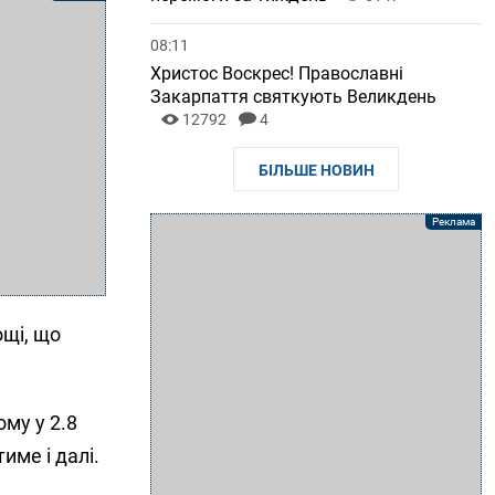
08:11
Христос Воскрес! Православні
Закарпаття святкують Великдень
12792
4
БІЛЬШЕ НОВИН
ощі, що
ому у 2.8
име і далі.