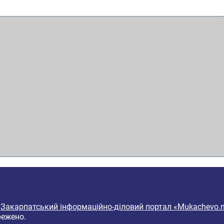
6
Закарпатський інформаційно-діловий портал «Mukachevo.n
режено.