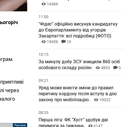
16466
11:00
цьогоріч
"Фідес" офіційно висунув кандидатку
до Європарламенту від угорців
Закарпаття: всі подробиці (ФОТО)
19456
10
10:15
ограм.
За минулу добу ЗСУ знищили 860 осіб
особового складу росіян
4853
3
09:21
сприятливі
Уряд може внести зміни до правил
лі через
перетину кордону після вступу в дію
валого
закону про мобілізацію.
19022
08:33
Перша ліга: ФК "Хуст" здобув дві
перемоги за тиждень
6147