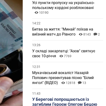
Усі пункти пропуску на українсько-
польському кордоні розблоковані
10190
14:22
Битва за життя: "Минай" поїхав на
виїзний матч до Рівного
8143
2
13:26
У складі закарпатці: "Азов" святкує
своє 10-річчя
7769
12:31
Мукачівський вокаліст Назарій
Попович презентував пісню "Білий
янгол" (ВІДЕО)
12818
13
11:43
У Берегові попрощаються із
загиблим Героєм Олегом Бецою