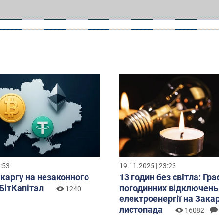
3:53
19.11.2025 | 23:23
скаргу на незаконного
13 годин без світла: Гра
БітКапітал
погодинних відключень
1240
електроенергії на Закар
листопада
16082