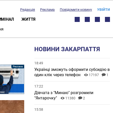
Редакція
Реклама
Повідомити новину
УВІЙТИ
ИМІНАЛ
ЖИТТЯ
ня
НОВИНИ ЗАКАРПАТТЯ
18:49
Українці зможуть оформити субсидію в
один клік через телефон
17197
1
17:22
Дівчата з "Минаю" розгромили
"Янтарочку"
11380
2
15:58