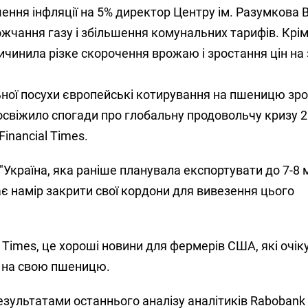
ення інфляції на 5% директор Центру ім. Разумкова 
чання газу і збільшення комунальних тарифів. Крім
ичинила різке скорочення врожаю і зростання цін на 
льної посухи європейські котирування на пшеницю зр
 освіжило спогади про глобальну продовольчу кризу 
Fіnancіal Tіmes.
Україна, яка раніше планувала експортувати до 7-8 
ає намір закрити свої кордони для вивезення цього
l Tіmes, це хороші новини для фермерів США, які очі
у на свою пшеницю.
езультатами останнього аналізу аналітиків Rabobank 