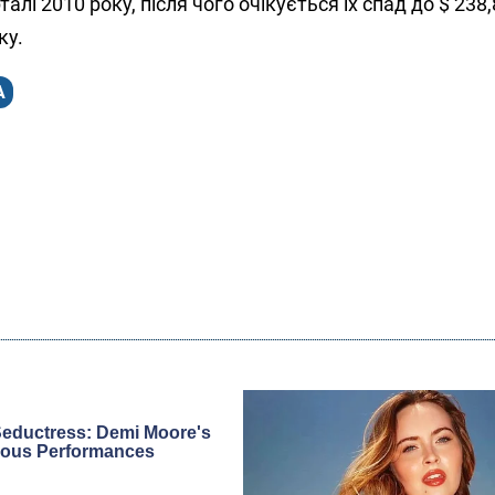
алі 2010 року, після чого очікується їх спад до $ 238,
ку.
А