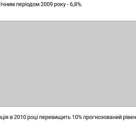
гічним періодом 2009 року - 6,8%.
яція в 2010 році перевищить 10% прогнозований рівен