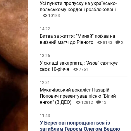
Усі пункти пропуску на українсько-
польському кордоні розблоковані
10183
14:22
Битва за життя: "Минай" поїхав на
виїзний матч до Рівного
8143
2
13:26
У складі закарпатці: "Азов" святкує
своє 10-річчя
7761
12:31
Мукачівський вокаліст Назарій
Попович презентував пісню "Білий
янгол" (ВІДЕО)
12812
13
11:43
У Берегові попрощаються із
загиблим Героєм Олегом Бецою