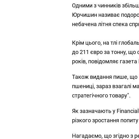
Одними з чинників збільш
Юрчишин називає подорож
небачена літня спека спр
Крім цього, на тлі глоба
до 211 євро за тонну, що
років, повідомляє газета 
Також видання пише, що "
пшениці, зараз взагалі м
стратегічного товару".
Як зазначають у Fіnancіa
різкого зростання попит
Нагадаємо, що згідно з р