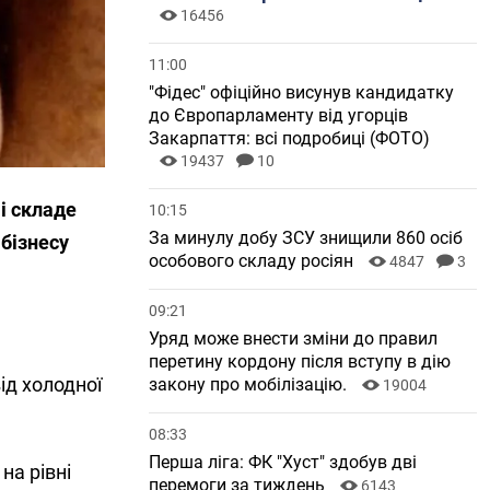
16456
11:00
"Фідес" офіційно висунув кандидатку
до Європарламенту від угорців
Закарпаття: всі подробиці (ФОТО)
19437
10
 і складе
10:15
За минулу добу ЗСУ знищили 860 осіб
 бізнесу
особового складу росіян
4847
3
09:21
Уряд може внести зміни до правил
перетину кордону після вступу в дію
ід холодної
закону про мобілізацію.
19004
08:33
Перша ліга: ФК "Хуст" здобув дві
на рівні
перемоги за тиждень
6143