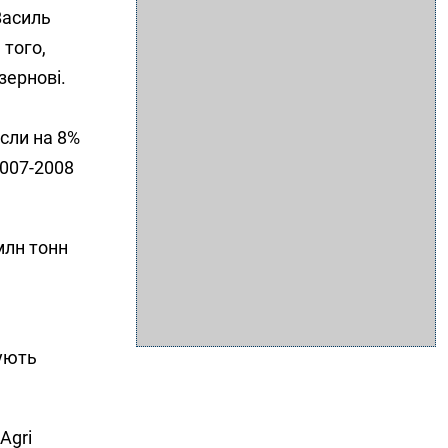
Василь
 того,
зернові.
осли на 8%
2007-2008
млн тонн
кують
Agri