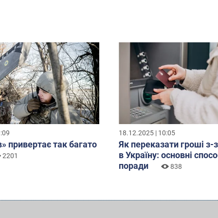
0:09
18.12.2025 | 10:05
» привертає так багато
Як переказати гроші з-
в Україну: основні спосо
2201
поради
838