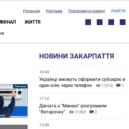
Редакція
Реклама
Повідомити новину
УВІЙТИ
ИМІНАЛ
ЖИТТЯ
ня
НОВИНИ ЗАКАРПАТТЯ
18:49
Українці зможуть оформити субсидію в
один клік через телефон
17216
1
17:22
Дівчата з "Минаю" розгромили
"Янтарочку"
11392
2
15:58