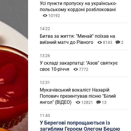
Усі пункти пропуску на українсько-
польському кордоні розблоковані
10192
14:22
Битва за життя: "Минай" поїхав на
виїзний матч до Рівного
8143
2
13:26
У складі закарпатці: "Азов" святкує
своє 10-річчя
7772
12:31
Мукачівський вокаліст Назарій
Попович презентував пісню "Білий
янгол" (ВІДЕО)
12821
13
11:43
У Берегові попрощаються із
загиблим Героєм Олегом Бецою