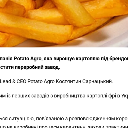
панія Potato Agro, яка вирощує картоплю під бренд
стити переробний завод.
 Lead & CEO Potato Agro Костянтин Сарнацький.
м із перших заводів з виробництва картоплі фрі в Укр
ся ситуацією, пов’язаною з розповсюдженням корон
о на виробничі процеси карантинні заходи практичн