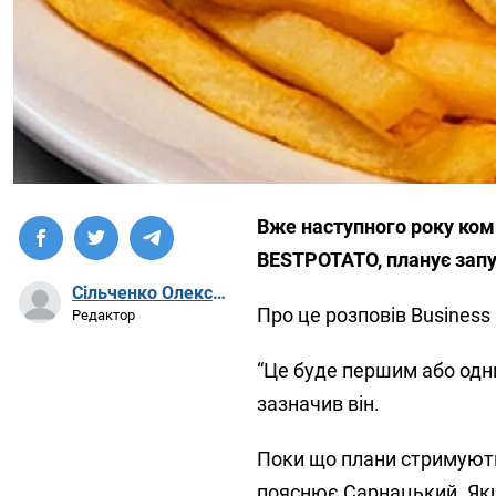
Вже наступного року ком
BESTPOTATO, планує запу
Сільченко Олександр Артурович
Про це розповів Business
Редактор
“Це буде першим або одни
зазначив він.
Поки що плани стримують
пояснює Сарнацький. Якщ