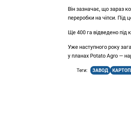
Він зазначає, що зараз 
переробки на чіпси. Під ц
Ще 400 га відведено під 
Уже наступного року заг
у планах Potato Agro — н
ЗАВОД
КАРТОП