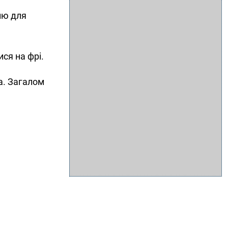
лю для
ся на фрі.
а. Загалом