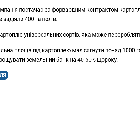
компанія постачає за форвардним контрактом картоп
е задіяли 400 га полів.
картоплю універсальних сортів, яка може переробляти
альна площа під картоплею має сягнути понад 1000 г
арощувати земельний банк на 40-50% щороку.
ЛЯ