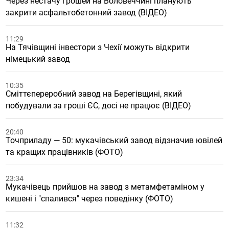
Через нестачу грошей на Воловеччині планують
закрити асфальтобетонний завод (ВІДЕО)
11:29
На Тячівщині інвестори з Чехії можуть відкрити
німецький завод
10:35
Сміттєпереробний завод на Берегівщині, який
побудували за гроші ЄС, досі не працює (ВІДЕО)
20:40
Точприладу — 50: мукачівський завод відзначив ювілей
та кращих працівників (ФОТО)
23:34
Мукачівець прийшов на завод з метамфетаміном у
кишені і "спалився" через поведінку (ФОТО)
11:32