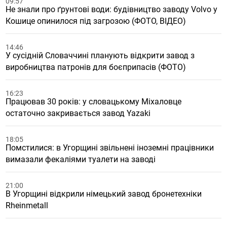
09:57
Не знали про ґрунтові води: будівництво заводу Volvo у
Кошице опинилося під загрозою (ФОТО, ВІДЕО)
14:46
У сусідній Словаччині планують відкрити завод з
виробництва патронів для боєприпасів (ФОТО)
16:23
Працював 30 років: у словацькому Міхаловце
остаточно закривається завод Yazaki
18:05
Помстилися: в Угорщині звільнені іноземні працівники
вимазали фекаліями туалети на заводі
21:00
В Угорщині відкрили німецький завод бронетехніки
Rheinmetall