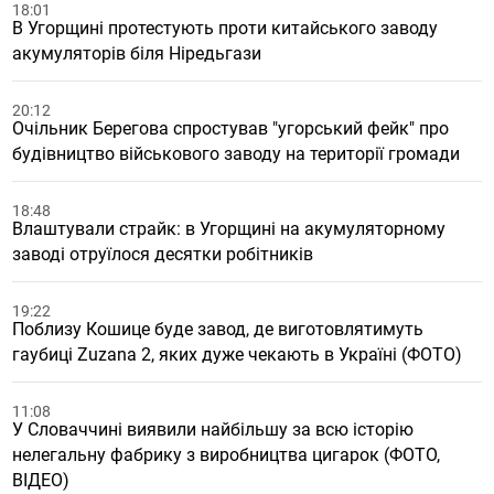
18:01
В Угорщині протестують проти китайського заводу
акумуляторів біля Ніредьгази
20:12
Очільник Берегова спростував "угорський фейк" про
будівництво військового заводу на території громади
18:48
Влаштували страйк: в Угорщині на акумуляторному
заводі отруїлося десятки робітників
19:22
Поблизу Кошице буде завод, де виготовлятимуть
гаубиці Zuzana 2, яких дуже чекають в Україні (ФОТО)
11:08
У Словаччині виявили найбільшу за всю історію
нелегальну фабрику з виробництва цигарок (ФОТО,
ВІДЕО)