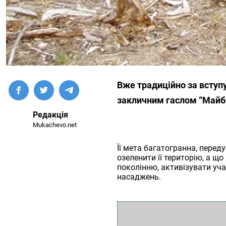
Вже традиційно за вступу
закличним гаслом “Майбут
Редакція
Mukachevo.net
Її мета багатогранна, переду
озеленити її територію, а 
поколінню, активізувати уч
насаджень.