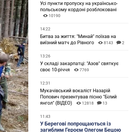
Усі пункти пропуску на українсько-
польському кордоні розблоковані
10190
14:22
Битва за життя: "Минай" поїхав на
виїзний матч до Рівного
8143
2
13:26
У складі закарпатці: "Азов" святкує
своє 10-річчя
7769
12:31
Мукачівський вокаліст Назарій
Попович презентував пісню "Білий
янгол" (ВІДЕО)
12818
13
11:43
У Берегові попрощаються із
загиблим Героєм Олегом Бецою