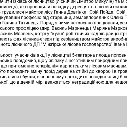
ачити Ізківське лісництво (лісничий Дмитро Микулін) та мі
анинець), які проводили посадку деревцят на лісовій околи
 трудилися майстри лісу Ганна Довгінка, Юрій Пойда, Юрій Г
падкувавши професію від старшини, землевпорядник Олена Г
м Галина Татинець. Поряд з ними натхненно працювали, у
ірського профліцею (дир. Василь Маринець) Мар’яна Марков
асиль Млавець, котрі у “кузні” робітничих кадрів райцентр
ають фах лісника-єгеря під керівництвом майстра виробн
ного лісничого ДП “Міжгірське лісове господарство” Івана
ількості учасників акції у лісництві 5-гектарна площа попов
Бойко повідомив, що у зв’язку з негативним природним я
 що притаманне теперішнім карпатським лісовим масивам
о проводити зміну порід дерев на стійкі до хвороб і вітров
ивалися і буяли, в основному проходить посадка ялиці біло
кої, що в деякій мірі вважається нетрадиційною для нашог