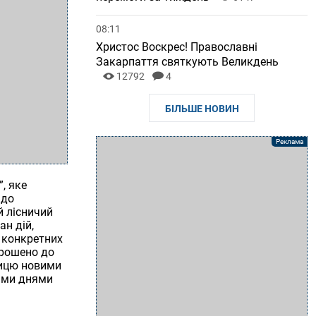
08:11
Христос Воскрес! Православні
Закарпаття святкують Великдень
12792
4
БІЛЬШЕ НОВИН
, яке
 до
й лісничий
ан дій,
 конкретних
прошено до
ницю новими
цими днями