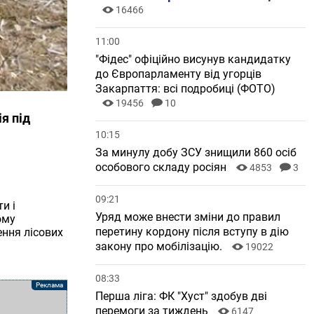
16466
11:00
"Фідес" офіційно висунув кандидатку
до Європарламенту від угорців
Закарпаття: всі подробиці (ФОТО)
19456
10
я під
10:15
За минулу добу ЗСУ знищили 860 осіб
особового складу росіян
4853
3
09:21
и і
Уряд може внести зміни до правил
ому
перетину кордону після вступу в дію
ення лісових
закону про мобілізацію.
19022
08:33
Перша ліга: ФК "Хуст" здобув дві
перемоги за тиждень
6147