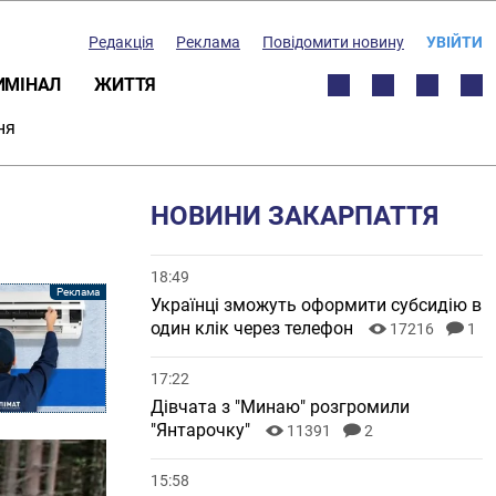
Редакція
Реклама
Повідомити новину
УВІЙТИ
ИМІНАЛ
ЖИТТЯ
ня
НОВИНИ ЗАКАРПАТТЯ
18:49
Українці зможуть оформити субсидію в
один клік через телефон
17216
1
17:22
Дівчата з "Минаю" розгромили
"Янтарочку"
11391
2
15:58