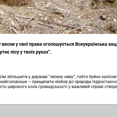
 весни у свої права оголошується Всеукраїнська акці
нє лісу у твоїх руках”.
сім збільшити у державі “зелену ниву”, тобто буйно заліснит
що найголовніше — прищепити любов до природи підростаюч
асть широкого кола громадськості у важливій справі створ