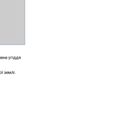
ене угіддя
ї землі.