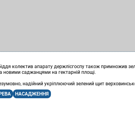
обіддя колектив апарату держлісгоспу також примножив зел
а новими саджанцями на гектарній площі.
безумовно, надійний укріплюючий зелений щит верховинсько
РЕВА
НАСАДЖЕННЯ