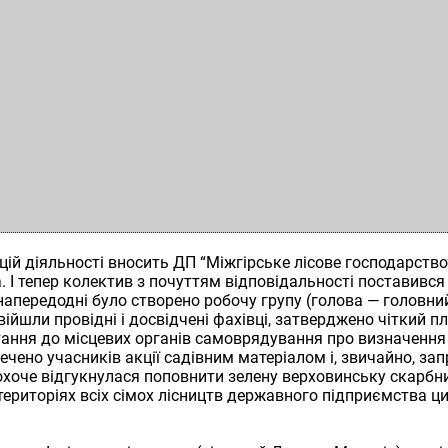
ій діяльності вносить ДП “Міжгірське лісове господарство”
 І тепер колектив з почуттям відповідальності поставився
напередодні було створено робочу групу (голова — головни
війшли провідні і досвідчені фахівці, затверджено чіткий пл
ання до місцевих органів самоврядування про визначення
ечено учасників акції садівним матеріалом і, звичайно, за
 охоче відгукнулася поповнити зелену верховинську скарб
ериторіях всіх сімох лісництв державного підприємства 