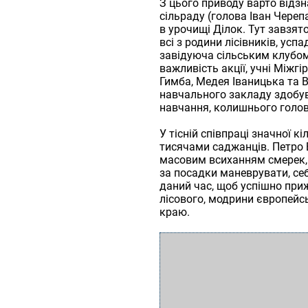
З цього приводу варто відзн
сільраду (голова Іван Череп
в урочищі Ділок. Тут завзято
всі з родини лісівників, ус
завідуюча сільським клубо
важливість акції, учні Міжг
Гимба, Медея Іваницька та В
навчального закладу здобув
навчання, колишнього голов
У тісній співпраці значної к
тисячами саджанців. Петро 
масовим всиханням смерек,
за посадки маневрувати, себт
даний час, щоб успішно приж
лісового, модрини європейсь
краю.