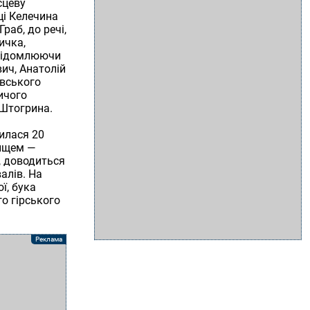
сцеву
ці Келечина
раб, до речі,
ичка,
свідомлюючи
ич, Анатолій
івського
ичого
 Штогрина.
нилася 20
вищем —
, доводиться
алів. На
ї, бука
о гірського