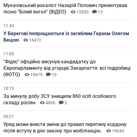
Мукачівський вокаліст Назарій Попович презентував
пісню "Білий янгол" (ВІДЕО)
12830
13
11:43
У Берегові попрощаються із загиблим Героєм Олегом
Бецою
16472
11:00
"Фідес" офіційно висунув кандидатку до
Європарламенту від угорців Закарпаття: всі подробиці
(ФОТО)
19475
10
10:15
За минулу добу ЗСУ знищили 860 осіб особового
складу росіян
4860
3
09:21
Уряд може внести зміни до правил перетину кордону
після вступу в дію закону про мобілізацію.
19043