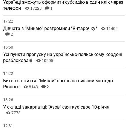
Українці зможуть оформити субсидію в один клік через
телефон
17228
1
17:22
Дівчата з "Минаю" розгромили "Янтарочку"
11402
2
15:58
Усі пункти пропуску на українсько-польському кордоні
розблоковані
10205
14:22
Битва за життя: "Минай" поїхав на виїзний матч до
Рівного
8143
2
13:26
У складі закарпатці: "Азов" святкує своє 10-річчя
7778
12:31