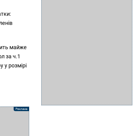
атки:
ленів
вить майже
л за ч.1
 у розмірі