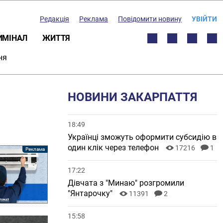
Редакція
Реклама
Повідомити новину
УВІЙТИ
ИМІНАЛ
ЖИТТЯ
ня
НОВИНИ ЗАКАРПАТТЯ
18:49
Українці зможуть оформити субсидію в
один клік через телефон
17216
1
17:22
Дівчата з "Минаю" розгромили
"Янтарочку"
11391
2
15:58