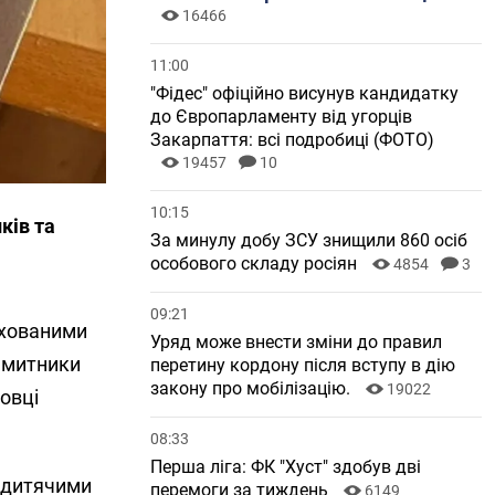
16466
11:00
"Фідес" офіційно висунув кандидатку
до Європарламенту від угорців
Закарпаття: всі подробиці (ФОТО)
19457
10
10:15
ків та
За минулу добу ЗСУ знищили 860 осіб
особового складу росіян
4854
3
09:21
схованими
Уряд може внести зміни до правил
и митники
перетину кордону після вступу в дію
закону про мобілізацію.
19022
ковці
08:33
Перша ліга: ФК "Хуст" здобув дві
з дитячими
перемоги за тиждень
6149