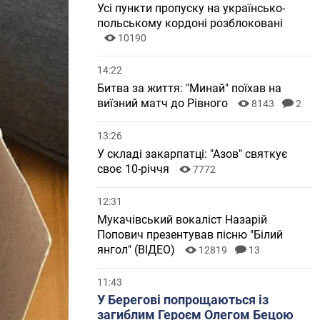
Усі пункти пропуску на українсько-
польському кордоні розблоковані
10190
14:22
Битва за життя: "Минай" поїхав на
виїзний матч до Рівного
8143
2
13:26
У складі закарпатці: "Азов" святкує
своє 10-річчя
7772
12:31
Мукачівський вокаліст Назарій
Попович презентував пісню "Білий
янгол" (ВІДЕО)
12819
13
11:43
У Берегові попрощаються із
загиблим Героєм Олегом Бецою