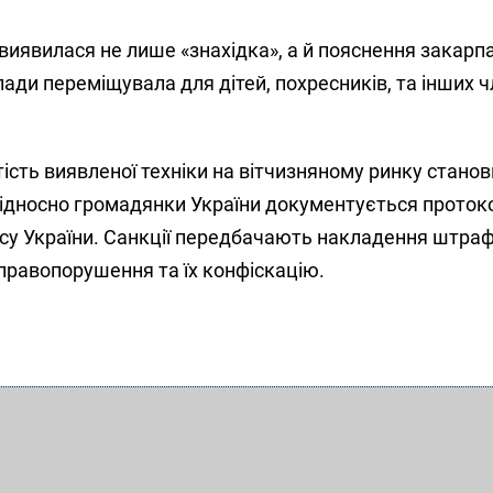
иявилася не лише «знахідка», а й пояснення закарп
ади переміщувала для дітей, похресників, та інших ч
тість виявленої техніки на вітчизняному ринку стано
відносно громадянки України документується протоко
су України. Санкції передбачають накладення штрафу
правопорушення та їх конфіскацію.