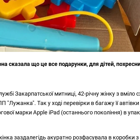
она сказала що це все подарунки, для дітей, похресни
ужбі Закарпатської митниці, 42-річну жінку з вміло 
 "Лужанка". Так у ході перевірки в багажу її автівк
гової марки Apple iPad (останнього покоління) в упа
жінка заздалегідь акуратно розфасувала в коробки 