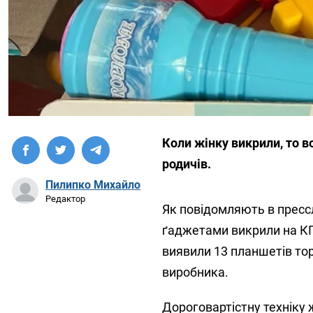
Коли жінку викрили, то в
родичів.
Пилипко Михайло
Редактор
Як повідомляють в прессл
ґаджетами викрили на КПП
виявили 13 планшетів тор
виробника.
Дороговартістну техніку 