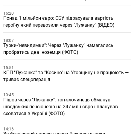
16:20
Понад 1 мільйон євро: СБУ підрахувала вартість
героїну який перевозили через "Лужанку" (ВІДЕО)
18:07
Турки-"невидимки": Через "Лужанку" намагались
пробратись два іноземця (ФОТО)
15:51
КПП "Лужанка" та "Косино" на Угорщину не працюють —
триває спецоперація
19:45
Пішов через "Лужанку": топ-злочинець обманув
шведських пенсіонерів на 247 млн євро і планував
сховатися в Україні (ФОТО)
14:16
За безвізовий пропуск через Лужанку угорка