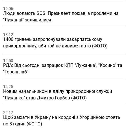
19:06
Люди волають SOS: Президент поїхав, а проблеми на
"Лужанці" залишилися
18:12
1400 гривень запропонували закарпатському
прикордоннику, аби той не дивився авто (ФОТО)
12:50
РДА: Від сьогодні запрацює КПП "Лужанка", "Косино" та
"Горонглаб"
14:25
Новим начальником відділу прикордонної служби
"Лужанка" став Дмитро Горбов (ФОТО)
22:17
Щоб заїхати в Україну на кордоні з Угорщиною стоять
по 8 годин (ФОТО)