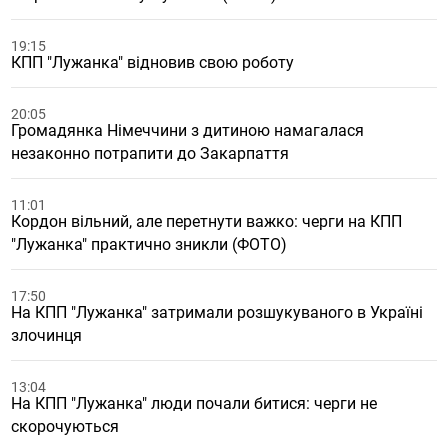
19:15
КПП "Лужанка" відновив свою роботу
20:05
Громадянка Німеччини з дитиною намагалася
незаконно потрапити до Закарпаття
11:01
Кордон вільний, але перетнути важко: черги на КПП
"Лужанка" практично зникли (ФОТО)
17:50
На КПП "Лужанка" затримали розшукуваного в Україні
злочинця
13:04
На КПП "Лужанка" люди почали битися: черги не
скорочуються