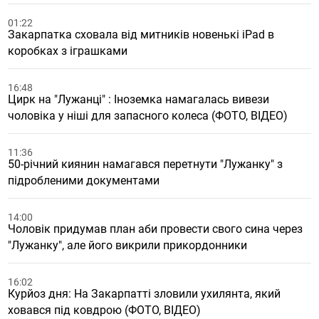
01:22
Закарпатка сховала від митників новенькі iPad в
коробках з іграшками
16:48
Цирк на "Лужанці" : Іноземка намагалась вивези
чоловіка у ніші для запасного колеса (ФОТО, ВІДЕО)
11:36
50-річний киянин намагався перетнути "Лужанку" з
підробленими документами
14:00
Чоловік придумав план аби провести свого сина через
"Лужанку", але його викрили прикордонники
16:02
Курйоз дня: На Закарпатті зловили ухилянта, який
ховався під ковдрою (ФОТО, ВІДЕО)