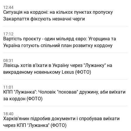
12:44
Ситуація на кордоні: на кількох пунктах пропуску
Закарпаття фіксують незначні черги
17:12
Вартість проєкту - один мільярд євро: Угорщина та
Україна готують спільний план розвитку кордону
08:31
Лівієць хотів в'їхати в Україну через "Лужанку" на
викраденому новенькому Lexus (ФОТО)
11:01
КПП "Лужанка": Чоловік "поховав" дружину, аби виїхати
за кордон (ФОТО)
18:40
Харків'янин підробив документи і спробував виїхати
через КПП "Лужанка" (ФОТО)