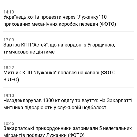
14:10
Українець хотів провезти через "Лужанку" 10
прихованих механічних коробок передач (ФОТО)
17:09
Завтра КПП "Астей", що на кордоні з Угорщиною,
тимчасово не діятиме
18:22
Митник КПП "Лужанка" попався на хабарі (ФОТО
ВІДЕО)
19:10
Незадекларував 1300 кг одягу та взуття: На Закарпатті
митника підозрюють у службовій недбалості
10:45
Закарпатські прикордонники затримали 5 нелегальних
мігрантів поблизу Лужанки (ФОТО)