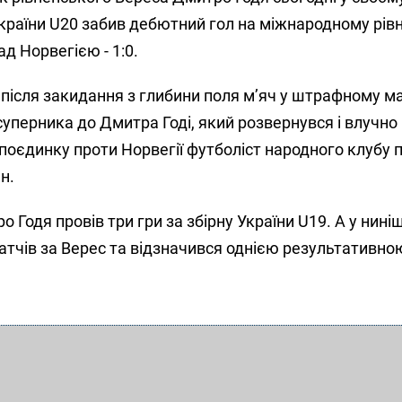
України U20 забив дебютний гол на міжнародному рівні
д Норвегією - 1:0.
 після закидання з глибини поля м’яч у штрафному 
суперника до Дмитра Годі, який розвернувся і влучно
оєдинку проти Норвегії футболіст народного клубу п
н.
 Годя провів три гри за збірну України U19. А у нин
 матчів за Верес та відзначився однією результативно