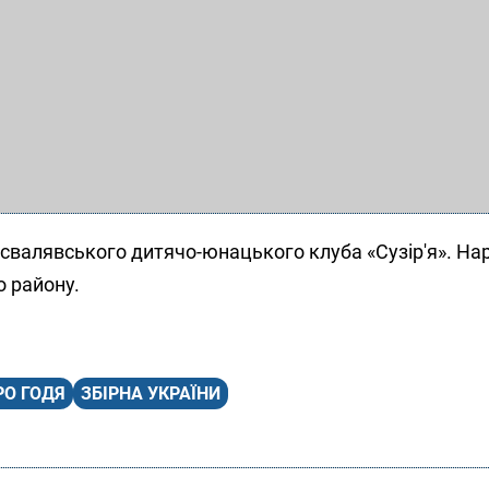
свалявського дитячо-юнацького клуба «Сузір'я». На
о району.
О ГОДЯ
ЗБІРНА УКРАЇНИ