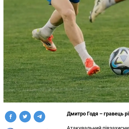
Дмитро Годя – гравець р
Атакувальний півзахисни