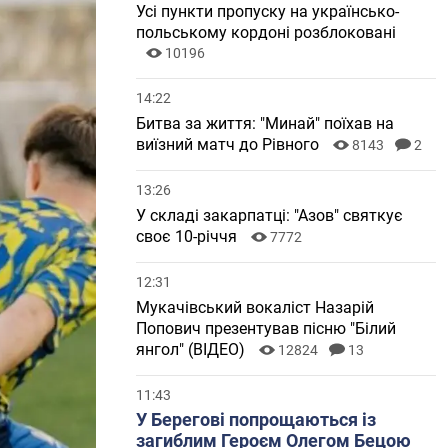
Усі пункти пропуску на українсько-
польському кордоні розблоковані
10196
14:22
Битва за життя: "Минай" поїхав на
виїзний матч до Рівного
8143
2
13:26
У складі закарпатці: "Азов" святкує
своє 10-річчя
7772
12:31
Мукачівський вокаліст Назарій
Попович презентував пісню "Білий
янгол" (ВІДЕО)
12824
13
11:43
У Берегові попрощаються із
загиблим Героєм Олегом Бецою