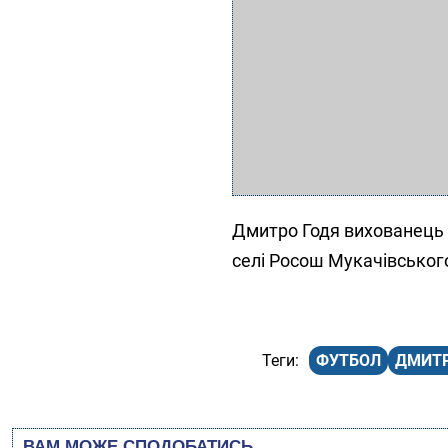
Дмитро Годя вихованець 
селі Росош Мукачівськог
ФУТБОЛ
ДМИТР