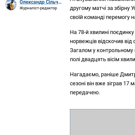
Олександр Сільченко
другому матчі за збірну 
Журналіст-редактор
своїй команді перемогу на
На 78-й хвилині поєдинку
норвежців відскочив від 
Загалом у контрольному п
полі двадцять вісім хвили
Нагадаємо, раніше Дмитро
сезоні він вже зіграв 17
передачею.