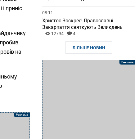
 і приніс
08:11
Христос Воскрес! Православні
Закарпаття святкують Великдень
майданчику
12794
4
 пробив.
БІЛЬШЕ НОВИН
ровів на
ішньому
ю