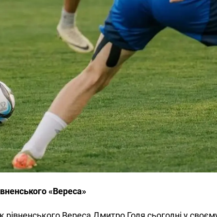
івненського «Вереса»
к рівненського Вереса Дмитро Годя сьогодні у своєм