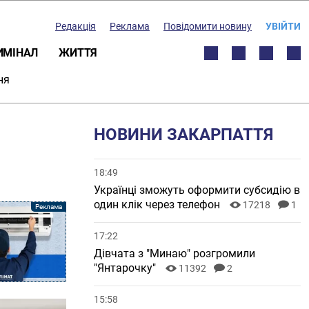
Редакція
Реклама
Повідомити новину
УВІЙТИ
ИМІНАЛ
ЖИТТЯ
ня
НОВИНИ ЗАКАРПАТТЯ
18:49
Українці зможуть оформити субсидію в
один клік через телефон
17218
1
17:22
Дівчата з "Минаю" розгромили
"Янтарочку"
11392
2
15:58