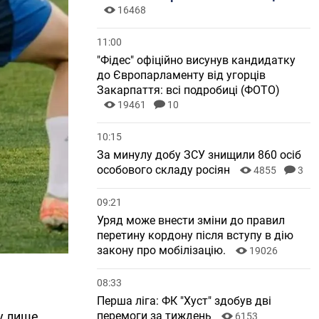
16468
11:00
"Фідес" офіційно висунув кандидатку
до Європарламенту від угорців
Закарпаття: всі подробиці (ФОТО)
19461
10
10:15
За минулу добу ЗСУ знищили 860 осіб
особового складу росіян
4855
3
09:21
Уряд може внести зміни до правил
перетину кордону після вступу в дію
закону про мобілізацію.
19026
08:33
Перша ліга: ФК "Хуст" здобув дві
перемоги за тиждень
у лише
6153