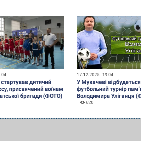
2:04
17.12.2025 | 19:04
 стартував дитячий
У Мукачеві відбудеться
оксу, присвячений воїнам
футбольний турнір пам’
атської бригади (ФОТО)
Володимира Уліганця (
620