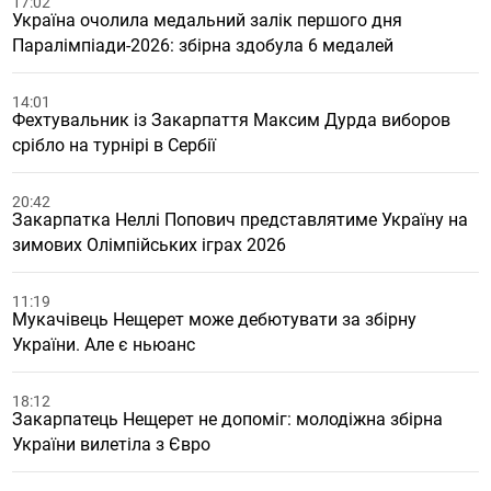
17:02
Україна очолила медальний залік першого дня
Паралімпіади-2026: збірна здобула 6 медалей
14:01
Фехтувальник із Закарпаття Максим Дурда виборов
срібло на турнірі в Сербії
20:42
Закарпатка Неллі Попович представлятиме Україну на
зимових Олімпійських іграх 2026
11:19
Мукачівець Нещерет може дебютувати за збірну
України. Але є ньюанс
18:12
Закарпатець Нещерет не допоміг: молодіжна збірна
України вилетіла з Євро