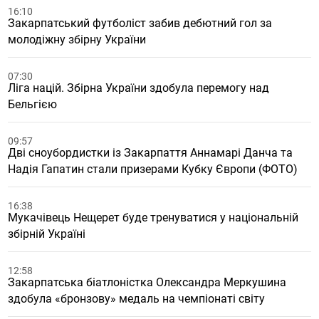
16:10
Закарпатський футболіст забив дебютний гол за
молодіжну збірну України
07:30
Ліга націй. Збірна України здобула перемогу над
Бельгією
09:57
Дві сноубордистки із Закарпаття Аннамарі Данча та
Надія Гапатин стали призерами Кубку Європи (ФОТО)
16:38
Мукачівець Нещерет буде тренуватися у національній
збірній Україні
12:58
Закарпатська біатлоністка Олександра Меркушина
здобула «бронзову» медаль на чемпіонаті світу