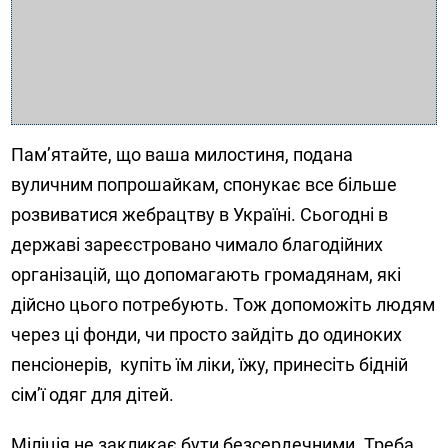
Пам’ятайте, що ваша милостиня, подана
вуличним попрошайкам, спонукає все більше
розвиватися жебрацтву в Україні. Сьогодні в
державі зареєстровано чимало благодійних
організацій, що допомагають громадянам, які
дійсно цього потребують. Тож допоможіть людям
через ці фонди, чи просто зайдіть до одиноких
пенсіонерів, купіть їм ліки, їжу, принесіть бідній
сім’ї одяг для дітей.
Міліція не закликає бути безсердечними. Треба