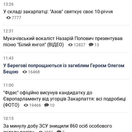
13:26
У складі закарпатці: "Азов" святкує своє 10-річчя
7777
12:31
Мукачівський вокаліст Назарій Попович презентував
пісню "Білий янгол" (ВІДЕО)
12827
13
11:43
У Берегові попрощаються із загиблим Героєм Олегом
Бецою
16468
11:00
"Фідес" офіційно висунув кандидатку до
Європарламенту від угорців Закарпаття: всі подробиці
(ФОТО)
19466
10
10:15
За минулу добу ЗСУ знищили 860 осіб особового