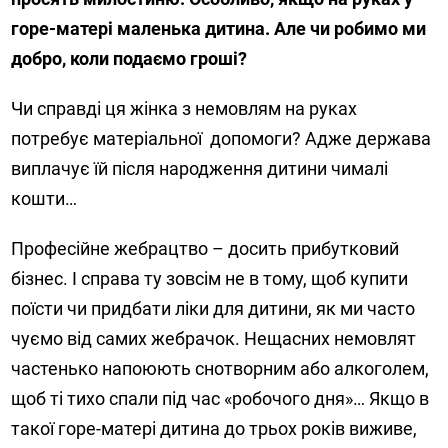
горе-матері маленька дитина. Але чи робимо ми
добро, коли подаємо гроші?
Чи справді ця жінка з немовлям на руках
потребує матеріальної допомоги? Адже держава
виплачує їй після народження дитини чималі
кошти…
Професійне жебрацтво – досить прибутковий
бізнес. І справа ту зовсім не в тому, щоб купити
поїсти чи придбати ліки для дитини, як ми часто
чуємо від самих жебрачок. Нещасних немовлят
частенько напоюють снотворним або алкоголем,
щоб ті тихо спали під час «робочого дня»… Якщо в
такої горе-матері дитина до трьох років виживе,