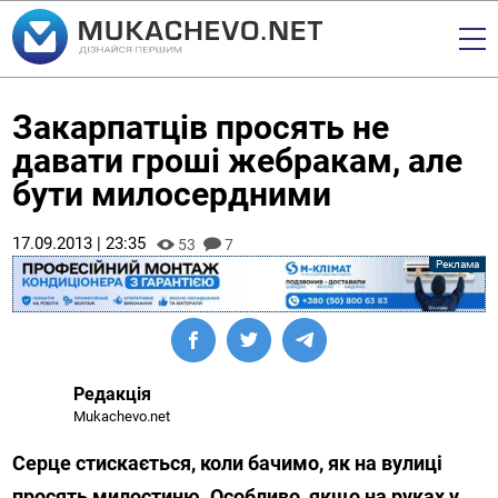
Закарпатців просять не
давати гроші жебракам, але
бути милосердними
17.09.2013 | 23:35
53
7
Редакція
Mukachevo.net
Серце стискається, коли бачимо, як на вулиці
просять милостиню. Особливо, якщо на руках у