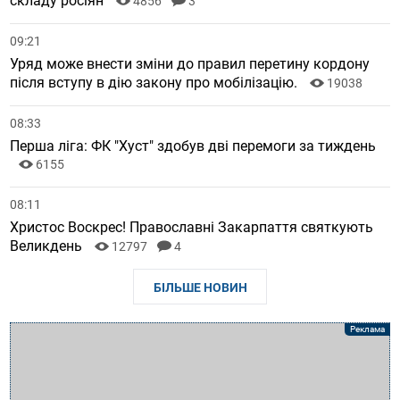
складу росіян
4856
3
09:21
Уряд може внести зміни до правил перетину кордону
після вступу в дію закону про мобілізацію.
19038
08:33
Перша ліга: ФК "Хуст" здобув дві перемоги за тиждень
6155
08:11
Христос Воскрес! Православні Закарпаття святкують
Великдень
12797
4
БІЛЬШЕ НОВИН