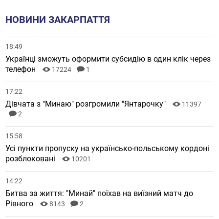
НОВИНИ ЗАКАРПАТТЯ
18:49
Українці зможуть оформити субсидію в один клік через
телефон
17224
1
17:22
Дівчата з "Минаю" розгромили "Янтарочку"
11397
2
15:58
Усі пункти пропуску на українсько-польському кордоні
розблоковані
10201
14:22
Битва за життя: "Минай" поїхав на виїзний матч до
Рівного
8143
2