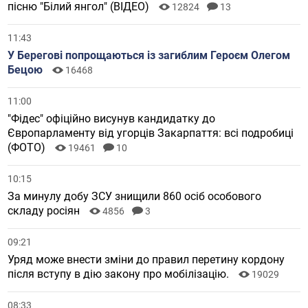
пісню "Білий янгол" (ВІДЕО)
12824
13
11:43
У Берегові попрощаються із загиблим Героєм Олегом
Бецою
16468
11:00
"Фідес" офіційно висунув кандидатку до
Європарламенту від угорців Закарпаття: всі подробиці
(ФОТО)
19461
10
10:15
За минулу добу ЗСУ знищили 860 осіб особового
складу росіян
4856
3
09:21
Уряд може внести зміни до правил перетину кордону
після вступу в дію закону про мобілізацію.
19029
08:33