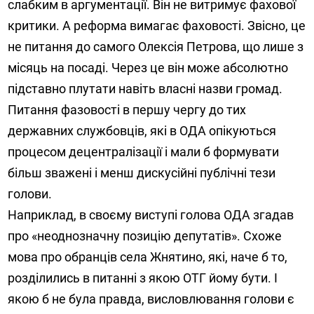
слабким в аргументації. Він не витримує фахової
критики. А реформа вимагає фаховості. Звісно, це
не питання до самого Олексія Петрова, що лише з
місяць на посаді. Через це він може абсолютно
підставно плутати навіть власні назви громад.
Питання фазовості в першу чергу до тих
державних службовців, які в ОДА опікуються
процесом децентралізації і мали б формувати
більш зважені і менш дискусійні публічні тези
голови.
Наприклад, в своєму виступі голова ОДА згадав
про «неоднозначну позицію депутатів». Схоже
мова про обранців села Жнятино, які, наче б то,
розділились в питанні з якою ОТГ йому бути. І
якою б не була правда, висловлювання голови є