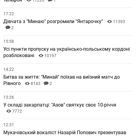
17220
1
17:22
Дівчата з "Минаю" розгромили "Янтарочку"
11393
2
15:58
Усі пункти пропуску на українсько-польському кордоні
розблоковані
10197
14:22
Битва за життя: "Минай" поїхав на виїзний матч до
Рівного
8143
2
13:26
У складі закарпатці: "Азов" святкує своє 10-річчя
7772
12:31
Мукачівський вокаліст Назарій Попович презентував