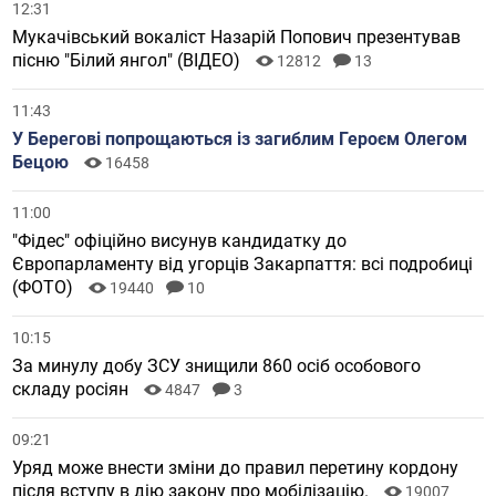
12:31
Мукачівський вокаліст Назарій Попович презентував
пісню "Білий янгол" (ВІДЕО)
12812
13
11:43
У Берегові попрощаються із загиблим Героєм Олегом
Бецою
16458
11:00
"Фідес" офіційно висунув кандидатку до
Європарламенту від угорців Закарпаття: всі подробиці
(ФОТО)
19440
10
10:15
За минулу добу ЗСУ знищили 860 осіб особового
складу росіян
4847
3
09:21
Уряд може внести зміни до правил перетину кордону
після вступу в дію закону про мобілізацію.
19007