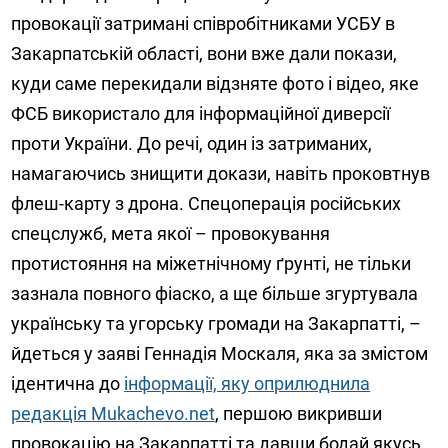
провокації затримані співробітниками УСБУ в
Закарпатській області, вони вже дали покази,
куди саме перекидали відзняте фото і відео, яке
ФСБ використало для інформаційної диверсії
проти України. До речі, один із затриманих,
намагаючись знищити докази, навіть проковтнув
флеш-карту з дрона. Спецоперація російських
спецслужб, мета якої – провокування
протистояння на міжетнічному ґрунті, не тільки
зазнала повного фіаско, а ще більше згуртувала
українську та угорську громади на Закарпатті, –
йдеться у заяві Геннадія Москаля, яка за змістом
ідентична до
інформації, яку оприлюднила
редакція Mukachevo.net
, першою викривши
провокацію на Закарпатті та давши бодай якусь