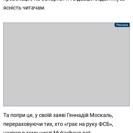
ясність читачам.
Та попри це, у своїй заяві Геннадій Москаль,
перераховуючи тих, хто «грає на руку ФСБ»,
назвав в тому числі Mukachevo.net: