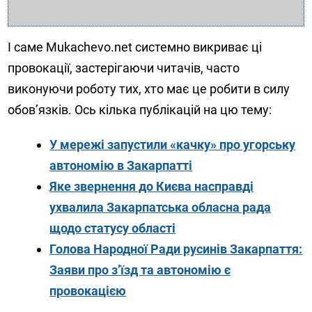
І саме Mukachevo.net системно викриває ці
провокації, застерігаючи читачів, часто
виконуючи роботу тих, хто має це робити в силу
обов’язків. Ось кілька публікацій на цю тему:
У мережі запустили «качку» про угорську
автономію в Закарпатті
Яке звернення до Києва насправді
ухвалила Закарпатська обласна рада
щодо статусу області
Голова Народної Ради русинів Закарпаття:
Заяви про з’їзд та автономію є
провокацією