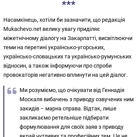
***
Насамкінець, хотіли би зазначити, що редакція
Mukachevo.net велику увагу приділяє
міжетнічному діалогу на Закарпатті, висвітлюючи
теми на перетині українсько-угорських,
українсько-словацьких та українсько-румунських
відносин, а також інформуючи про спроби
провокаторів негативно вплинути на цей діалог.
Ми розуміємо, що очікувати від Геннадія
Москаля вибачень з приводу озвучених ним
закидів – марна справа. Відтак, лише
закликаємо ретельніше підбирати
формулювання для своїх заяв з приводу
вкрай чутливих та професійних тем. Це не