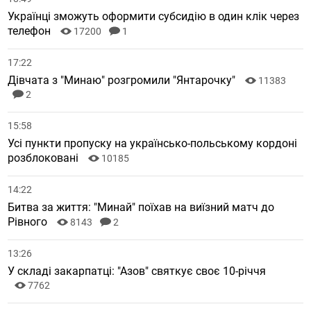
Українці зможуть оформити субсидію в один клік через
телефон
17200
1
17:22
Дівчата з "Минаю" розгромили "Янтарочку"
11383
2
15:58
Усі пункти пропуску на українсько-польському кордоні
розблоковані
10185
14:22
Битва за життя: "Минай" поїхав на виїзний матч до
Рівного
8143
2
13:26
У складі закарпатці: "Азов" святкує своє 10-річчя
7762