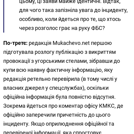
цьому, ці заяви майже ідентичні. Відтак,
для чого така запізніла увага до інциденту,
особливо, коли йдеться про те, що хтось
через розголос грає на руку ФБС?
По-третє:
редакція Mukachevo.net першою
підготувала розлогу публікацію з викриттям
провокації з угорськими стелами, зібравши до
купи всю наявну фактичну інформацію, яку
редакція ретельно перевірила (в тому числі у
власних джерел у спецслужбах), оскільки
офіційна інформація була повністю відсутня.
Зокрема йдеться про коментар офісу КМКС, де
офіційно заперечили причетність до цього
інциденту. Якщо оприлюднення офіційної та
перевіреної інформації, яка спростовує