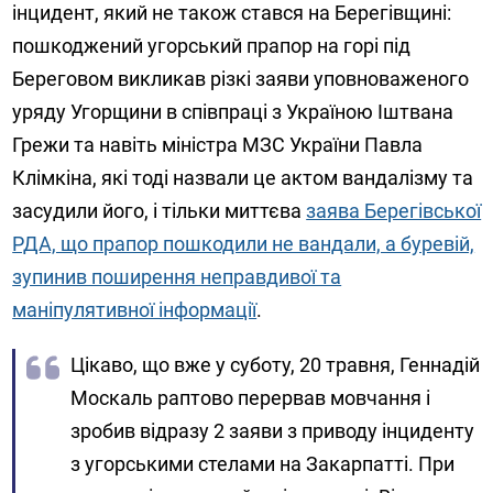
інцидент, який не також стався на Берегівщині:
пошкоджений угорський прапор на горі під
Береговом викликав різкі заяви уповноваженого
уряду Угорщини в співпраці з Україною Іштвана
Грежи та навіть міністра МЗС України Павла
Клімкіна, які тоді назвали це актом вандалізму та
засудили його, і тільки миттєва
заява Берегівської
РДА, що прапор пошкодили не вандали, а буревій,
зупинив поширення неправдивої та
маніпулятивної інформації
.
Цікаво, що вже у суботу, 20 травня, Геннадій
Москаль раптово перервав мовчання і
зробив відразу 2 заяви з приводу інциденту
з угорськими стелами на Закарпатті. При