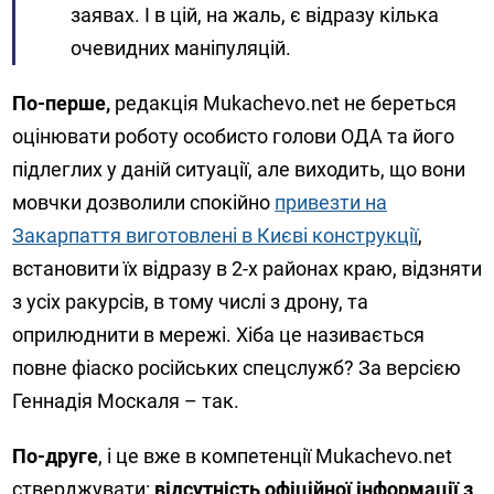
заявах. І в цій, на жаль, є відразу кілька
очевидних маніпуляцій.
По-перше,
редакція Mukachevo.net не береться
оцінювати роботу особисто голови ОДА та його
підлеглих у даній ситуації, але виходить, що вони
мовчки дозволили спокійно
привезти на
Закарпаття виготовлені в Києві конструкції
,
встановити їх відразу в 2-х районах краю, відзняти
з усіх ракурсів, в тому числі з дрону, та
оприлюднити в мережі. Хіба це називається
повне фіаско російських спецслужб? За версією
Геннадія Москаля – так.
По-друге
, і це вже в компетенції Mukachevo.net
стверджувати:
відсутність офіційної інформації з