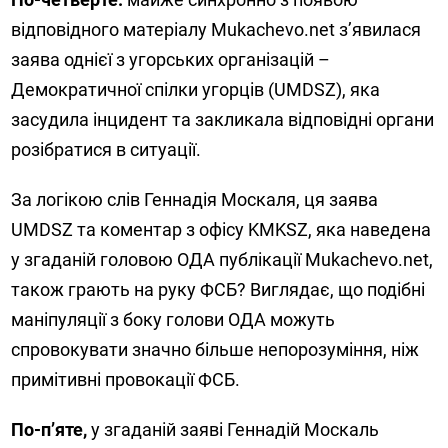
відповідного матеріалу Mukachevo.net з’явилася
заява однієї з угорських організацій –
Демократичної спілки угорців (UMDSZ), яка
засудила інцидент та закликала відповідні органи
розібратися в ситуації.
За логікою слів Геннадія Москаля, ця заява
UMDSZ та коментар з офісу KMKSZ, яка наведена
у згаданій головою ОДА публікації Mukachevo.net,
також грають на руку ФСБ? Виглядає, що подібні
маніпуляції з боку голови ОДА можуть
спровокувати значно більше непорозуміння, ніж
примітивні провокації ФСБ.
По-п’яте,
у згаданій заяві Геннадій Москаль