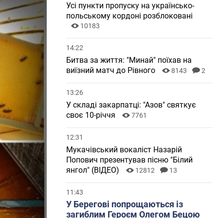
Усі пункти пропуску на українсько-
польському кордоні розблоковані
10183
14:22
Битва за життя: "Минай" поїхав на
виїзний матч до Рівного
8143
2
13:26
У складі закарпатці: "Азов" святкує
своє 10-річчя
7761
12:31
Мукачівський вокаліст Назарій
Попович презентував пісню "Білий
янгол" (ВІДЕО)
12812
13
11:43
У Берегові попрощаються із
загиблим Героєм Олегом Бецою