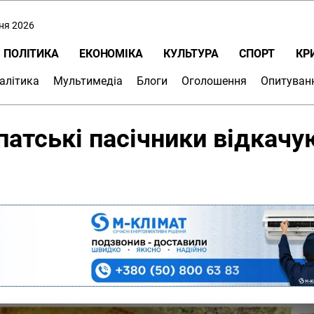
пня 2026
ПОЛІТИКА
ЕКОНОМІКА
КУЛЬТУРА
СПОРТ
КР
алітика
Мультимедіа
Блоги
Оголошення
Опитуван
патські пасічники відкачу