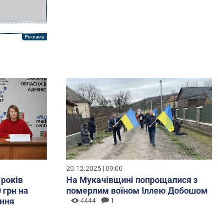
20.12.2025 | 09:00
 років
На Мукачівщині попрощалися з
 грн на
померлим воїном Іллею Добошом
ння
4444
1