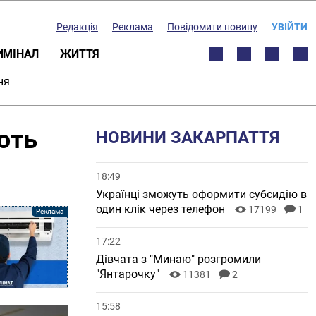
Редакція
Реклама
Повідомити новину
УВІЙТИ
ИМІНАЛ
ЖИТТЯ
ня
ють
НОВИНИ ЗАКАРПАТТЯ
18:49
Українці зможуть оформити субсидію в
один клік через телефон
17199
1
17:22
Дівчата з "Минаю" розгромили
"Янтарочку"
11381
2
15:58