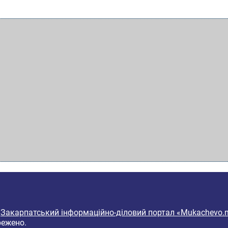
6
Закарпатський інформаційно-діловий портал «Mukachevo.n
режено.