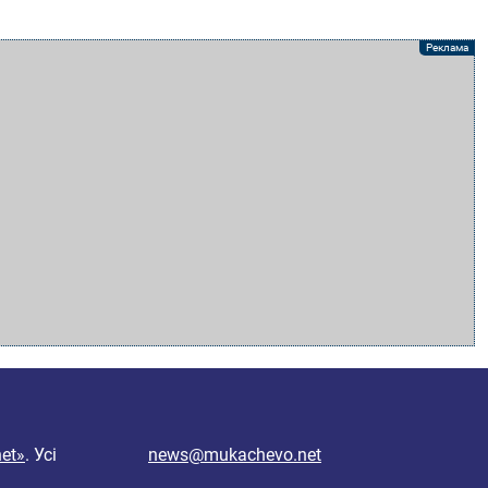
et»
. Усі
news@mukachevo.net