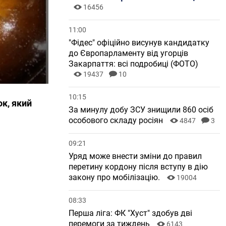
16456
11:00
"Фідес" офіційно висунув кандидатку
до Європарламенту від угорців
Закарпаття: всі подробиці (ФОТО)
19437
10
10:15
к, який
За минулу добу ЗСУ знищили 860 осіб
особового складу росіян
4847
3
09:21
Уряд може внести зміни до правил
перетину кордону після вступу в дію
закону про мобілізацію.
19004
08:33
Перша ліга: ФК "Хуст" здобув дві
перемоги за тиждень
6143