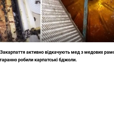
и Закарпаття активно відкачують мед з медових рамо
старанно робили карпатські бджоли.