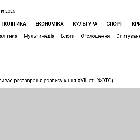
пня 2026
ПОЛІТИКА
ЕКОНОМІКА
КУЛЬТУРА
СПОРТ
КР
алітика
Мультимедіа
Блоги
Оголошення
Опитуван
ає реставрація розпису кінця XVIIІ ст. (ФОТО)