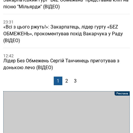
пісню "Мільярди" (ВІДЕО)
23:31
«Всі з цього ржуть!»: Закарпатець, лідер гурту «БЕZ
ОБМЕЖЕНЬ», прокоментував похід Вакарчука у Раду
(ВІДЕО)
12:42
Лідер Без Обмежень Сергій Танчинець приготував з
донькою лечо (ВІДЕО)
1
2
3