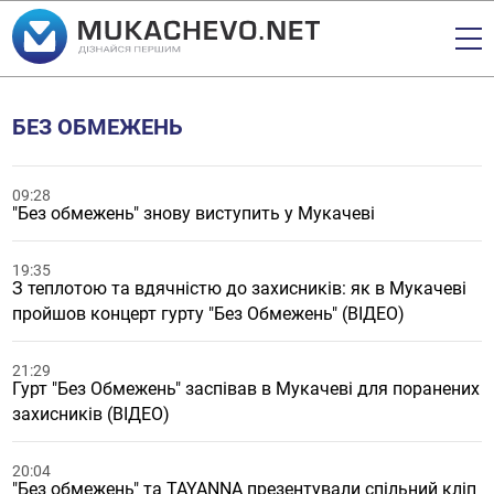
БЕЗ ОБМЕЖЕНЬ
09:28
"Без обмежень" знову виступить у Мукачеві
19:35
З теплотою та вдячністю до захисників: як в Мукачеві
пройшов концерт гурту "Без Обмежень" (ВІДЕО)
21:29
Гурт "Без Обмежень" заспівав в Мукачеві для поранених
захисників (ВІДЕО)
20:04
"Без обмежень" та TAYANNA презентували спільний кліп