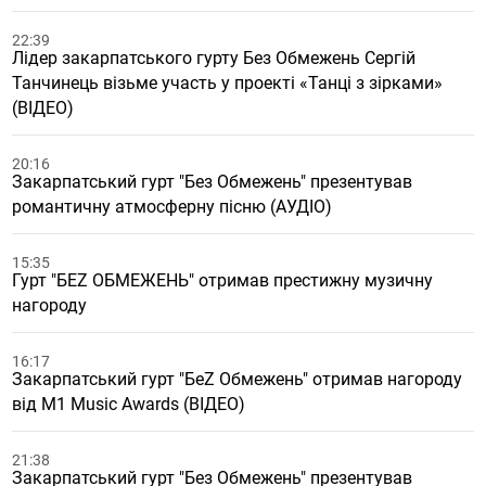
22:39
Лідер закарпатського гурту Без Обмежень Сергій
Танчинець візьме участь у проекті «Танці з зірками»
(ВІДЕО)
20:16
Закарпатський гурт "Без Обмежень" презентував
романтичну атмосферну пісню (АУДІО)
15:35
Гурт "БЕZ ОБМЕЖЕНЬ" отримав престижну музичну
нагороду
16:17
Закарпатський гурт "БеZ Обмежень" отримав нагороду
від M1 Music Awards (ВІДЕО)
21:38
Закарпатський гурт "Без Обмежень" презентував