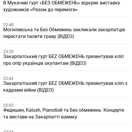
В Мукачеві гурт «БЕЗ ОБМЕЖЕНЬ» відкриє виставку
художників «Разом до перемоги»
22:40
Могилевська та Без Обмежень закликали закарпатців
перестати палити траву (ВІДЕО)
23:29
Закарпатський гурт БЕZ ОБМЕЖЕНЬ презентував кліп
про опір українців окупантам (ВІДЕО)
22:42
Закарпатський гурт БЕZ ОБМЕЖЕНЬ презентував кліп з
кадрами війни (ВІДЕО)
22:02
Федишин, Kalush, Pianoбой та Без обмежень: Концерти
та вистави на Закарпатті взимку