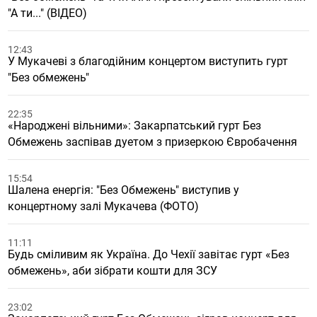
"А ти..." (ВІДЕО)
12:43
У Мукачеві з благодійним концертом виступить гурт
"Без обмежень"
22:35
«Народжені вільними»: Закарпатський гурт Без
Обмежень заспівав дуетом з призеркою Євробачення
15:54
Шалена енергія: "Без Обмежень" виступив у
концертному залі Мукачева (ФОТО)
11:11
Будь сміливим як Україна. До Чехії завітає гурт «Без
обмежень», аби зібрати кошти для ЗСУ
23:02