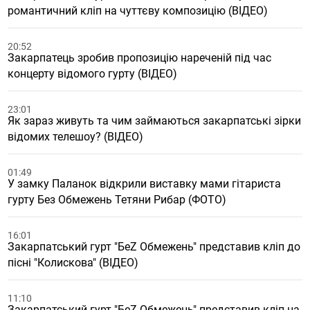
романтичний кліп на чуттєву композицію (ВІДЕО)
20:52
Закарпатець зробив пропозицію нареченій під час
концерту відомого гурту (ВІДЕО)
23:01
Як зараз живуть та чим займаються закарпатські зірки
відомих телешоу? (ВІДЕО)
01:49
У замку Паланок відкрили виставку мами гітариста
гурту Без Обмежень Тетяни Рибар (ФОТО)
16:01
Закарпатський гурт "БеZ Обмежень" представив кліп до
пісні "Колискова" (ВІДЕО)
11:10
Закарпатський гурт "БеZ Обмежень" представив кліп на