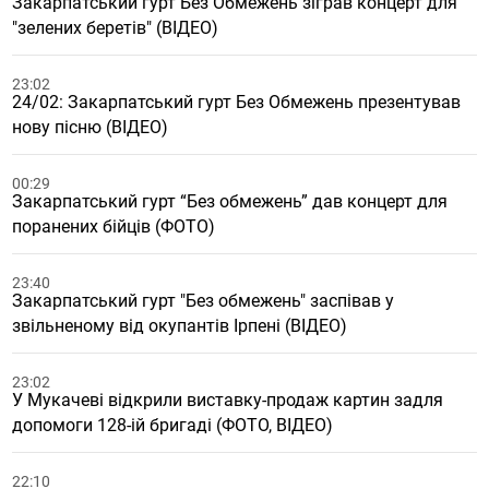
Закарпатський гурт Без Обмежень зіграв концерт для
"зелених беретів" (ВІДЕО)
23:02
24/02: Закарпатський гурт Без Обмежень презентував
нову пісню (ВІДЕО)
00:29
Закарпатський гурт “Без обмежень” дав концерт для
поранених бійців (ФОТО)
23:40
Закарпатський гурт "Без обмежень" заспівав у
звільненому від окупантів Ірпені (ВІДЕО)
23:02
У Мукачеві відкрили виставку-продаж картин задля
допомоги 128-ій бригаді (ФОТО, ВІДЕО)
22:10