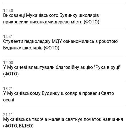
12:40
Вихованці Мукачівського Будинку школярів
прикрасили писанками дерева міста (ФОТО)
14:41
Студенти педколеджу МДУ ознайомились з роботою
Будинку школярів (ФОТО)
12:00
У Мукачеві влаштували благодійну акцію "Рука в руці"
(ФОТО)
18:21
У Мукачівському Будинку школярів провели Свято
осені
21:11
Мукачівська творча малеча святкує початок навчання
(ФОТО, ВІДЕО)