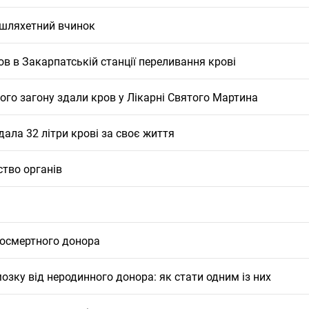
е шляхетний вчинок
ов в Закарпатській станції переливання крові
го загону здали кров у Лікарні Святого Мартина
ала 32 літри крові за своє життя
ство органів
посмертного донора
озку від неродинного донора: як стати одним із них