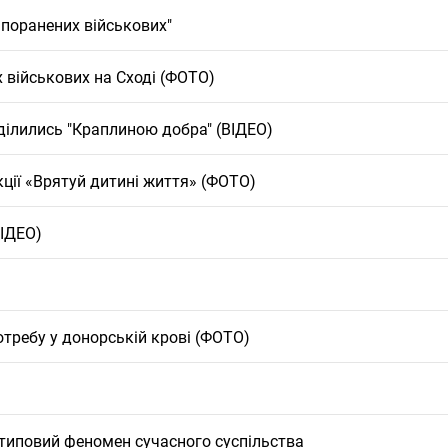
 поранених військових"
 військових на Сході (ФОТО)
ділились "Краплиною добра" (ВІДЕО)
ції «Врятуй дитині життя» (ФОТО)
ІДЕО)
отребу у донорській крові (ФОТО)
етиповий феномен сучасного суспільства