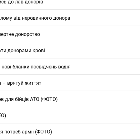
сь до лав донорів
слому від неродинного донора
смертне донорство
ати донорами крові
ь нові бланки посвідчень водія
в – врятуй життя»
в для бійців АТО (ФОТО)
ЕО)
я потреб армії (ФОТО)