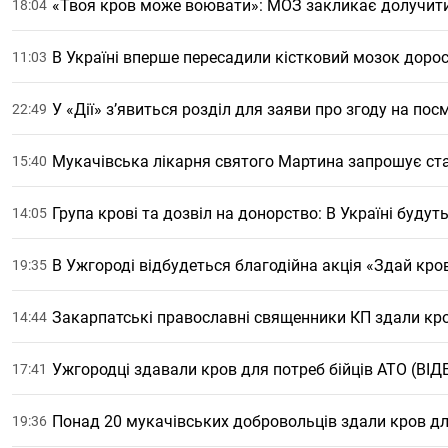
«Твоя кров може воювати»: МОЗ закликає долучити
18:04
В Україні вперше пересадили кістковий мозок доро
11:03
У «Дії» з’явиться розділ для заяви про згоду на по
22:49
Мукачівська лікарня святого Мартина запрошує ст
15:40
Група крові та дозвіл на донорство: В Україні будут
14:05
В Ужгороді відбудеться благодійна акція «Здай кро
19:35
Закарпатські православні священники КП здали кро
14:44
Ужгородці здавали кров для потреб бійців АТО (ВІД
17:41
Понад 20 мукачівських добровольців здали кров дл
19:36