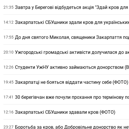
Завтра у Берегові відбудеться акція "Здай кров для
21:35
Закарпатські СБУшники здали кров для українських
14:12
До дня святого Миколая, священики Закарпаття по
17:55
Ужгородські громадські активісти долучилася до ак
20:10
Студенти УжНУ активно займаються донорством (В
12:26
Закарпатці не бояться віддати частину себе (ФОТО)
19:45
30 берегівчан вже почули прохання про термінову п
17:41
Закарпатські СБУшники здавали кров (ФОТО)
12:16
Боротьба за кров, або Добровільне донорство як н
23:27