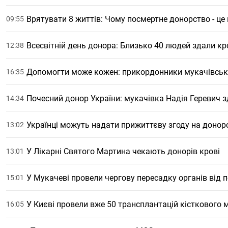
Врятувати 8 життів: Чому посмертне донорство - ц
09:55
Всесвітній день донора: Близько 40 людей здали кр
12:38
Допомогти може кожен: прикордонники мукачівсько
16:35
Почесний донор України: мукачівка Надія Геревич зд
14:34
Українці можуть надати прижиттєву згоду на донор
13:02
У Лікарні Святого Мартина чекають донорів крові
13:01
У Мукачеві провели чергову пересадку органів від 
15:01
У Києві провели вже 50 трансплантацій кісткового м
16:05