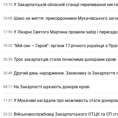
У Закарпатській обласній станції переливання неста
15:10
Шанс на життя: прикордонники Мукачівського заго
16:08
У Лікарні Святого Мартина провели забір і пересадк
17:59
“Мій син — Герой”: органи 17-річного українця з Пра
19:35
Троє закарпатців стали почесними донорами крові
20:36
Другий день народження. Захиснику із Закарпаття 
20:40
На Закарпатті шукають донорів крові
08:17
У Мукачеві нагадали про можливість стати донором
11:37
Військовослужбовці Закарпатського ОТЦК та СП ст
22:22