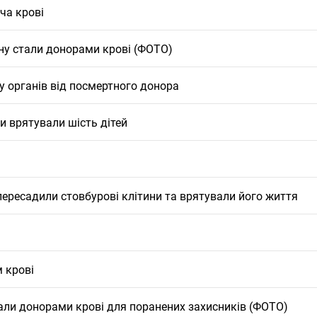
ча крові
ну стали донорами крові (ФОТО)
у органів від посмертного донора
ги врятували шість дітей
пересадили стовбурові клітини та врятували його життя
 крові
али донорами крові для поранених захисників (ФОТО)