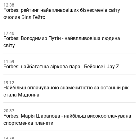
12:38
Forbes: рейтинг найвпливовіших бізнесменів світу
очолив Білл Гейтс
17:46
Forbes: Володимир Путін - найвпливовіша людина
світу
11:59
Forbes: найбагатша зіркова пара - Бейонсе і Jay-Z
19:12
Найбільш оплачуваною знаменитістю за останній рік
стала Мадонна
20:37
Forbes: Марія Шарапова - найбільш високооплачувана
спортсменка планети