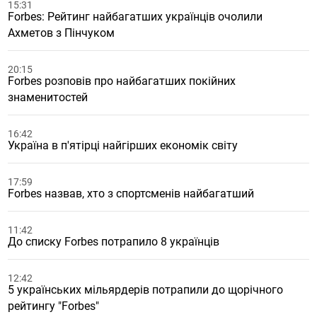
15:31
Forbes: Рейтинг найбагатших українців очолили
Ахметов з Пінчуком
20:15
Forbes розповів про найбагатших покійних
знаменитостей
16:42
Україна в п'ятірці найгірших економік світу
17:59
Forbes назвав, хто з спортсменів найбагатший
11:42
До списку Forbes потрапило 8 українців
12:42
5 українських мільярдерів потрапили до щорічного
рейтингу "Forbes"