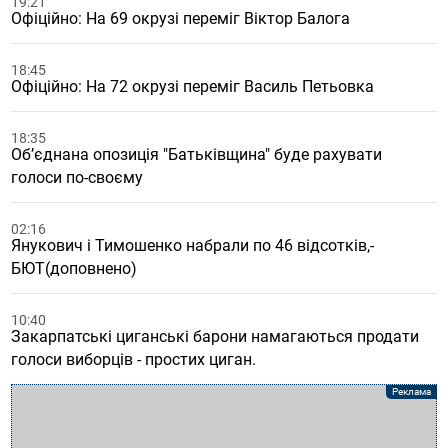
19:21
Офіційно: На 69 окрузі переміг Віктор Балога
18:45
Офіційно: На 72 окрузі переміг Василь Петьовка
18:35
Об’єднана опозиція "Батьківщина" буде рахувати
голоси по-своєму
02:16
Янукович і Тимошенко набрали по 46 відсотків,-
БЮТ(доповнено)
10:40
Закарпатські циганські барони намагаються продати
голоси виборців - простих циган.