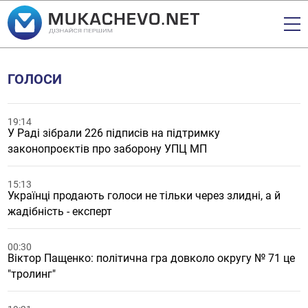
ГОЛОСИ
19:14
У Раді зібрали 226 підписів на підтримку
законопроєктів про заборону УПЦ МП
15:13
Українці продають голоси не тільки через злидні, а й
жадібність - експерт
00:30
Віктор Пащенко: політична гра довколо округу № 71 це
"тролинг"