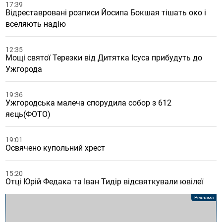
17:39
Відреставровані розписи Йосипа Бокшая тішать око і
вселяють надію
12:35
Мощі святої Терезки від Дитятка Ісуса прибудуть до
Ужгорода
19:36
Ужгородська малеча спорудила собор з 612
яєць(ФОТО)
19:01
Освячено купольний хрест
15:20
Отці Юрій Федака та Іван Тидір відсвяткували ювілеї