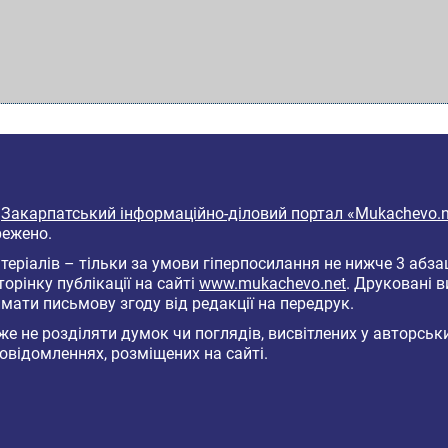
6
Закарпатський інформаційно-діловий портал «Mukachevo.n
режено.
еріалів – тільки за умови гіперпосилання не нижче 3 абза
торінку публікації на сайті
www.mukachevo.net
. Друковані 
мати письмову згоду від редакції на передрук.
е не розділяти думок чи поглядів, висвітлених у авторськ
овідомленнях, розміщених на сайті.