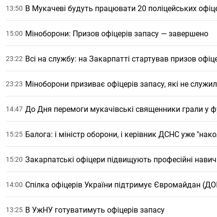
В Мукачеві будуть працювати 20 поліцейських офіц
13:50
Міноборони: Призов офіцерів запасу — завершено
15:00
Всі на службу: на Закарпатті стартував призов офіц
23:22
Міноборони призиває офіцерів запасу, які не служи
23:23
До Дня перемоги мукачівські священники грали у ф
14:47
Балога: і міністр оборони, і керівник ДСНС уже "нак
15:25
Закарпатські офіцери підвищують професійні нави
15:20
Спілка офіцерів України підтримує Євромайдан (
14:00
В УжНУ готуватимуть офіцерів запасу
13:25