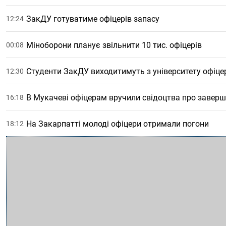
ЗакДУ готуватиме офіцерів запасу
12:24
Міноборони планує звільнити 10 тис. офіцерів
00:08
Студенти ЗакДУ виходитимуть з університету офіц
12:30
В Мукачеві офіцерам вручили свідоцтва про заверш
16:18
На Закарпатті молоді офіцери отримали погони
18:12