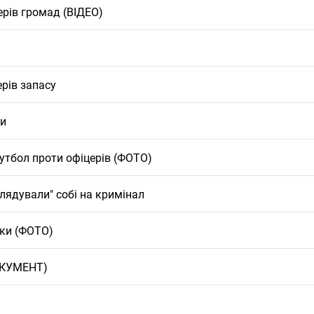
ерів громад (ВІДЕО)
ерів запасу
ли
утбол проти офіцерів (ФОТО)
олядували" собі на кримінал
чки (ФОТО)
ДОКУМЕНТ)