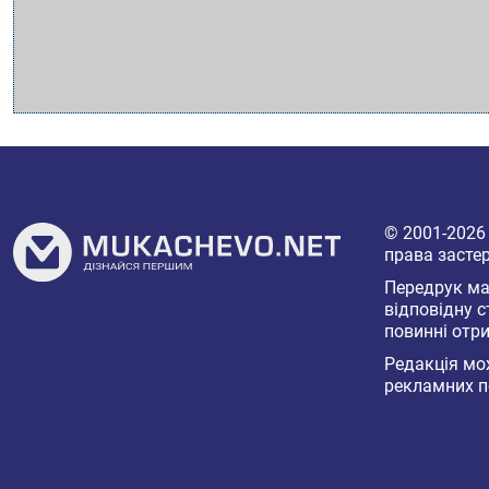
© 2001-202
права засте
Передрук мат
відповідну с
повинні отри
Редакція мож
рекламних п