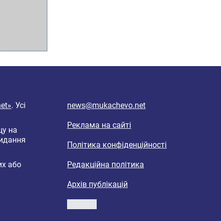
et»
. Усі
news@mukachevo.net
Реклама на сайті
цу на
видання
Політика конфіденційності
их або
Редакційна політика
Архів публікацій