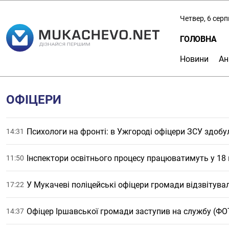
Четвер, 6 сер
ГОЛОВНА
Новини
Ан
ОФІЦЕРИ
Психологи на фронті: в Ужгороді офіцери ЗСУ здобу
14:31
Інспектори освітнього процесу працюватимуть у 1
11:50
У Мукачеві поліцейські офіцери громади відзвітувал
17:22
Офіцер Іршавської громади заступив на службу (ФО
14:37