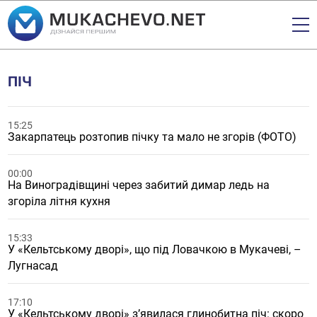
ПІЧ
15:25
Закарпатець розтопив пічку та мало не згорів (ФОТО)
00:00
На Виноградівщині через забитий димар ледь на
згоріла літня кухня
15:33
У «Кельтському дворі», що під Ловачкою в Мукачеві, –
Лугнасад
17:10
У «Кельтському дворі» з’явилася глинобитна піч: скоро