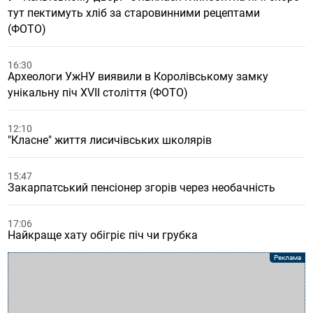
тут пектимуть хліб за старовинними рецептами
(ФОТО)
16:30
Археологи УжНУ виявили в Королівському замку
унікальну піч XVII століття (ФОТО)
12:10
"Класне" життя лисичівських школярів
15:47
Закарпатський пенсіонер згорів через необачність
17:06
Найкраще хату обігріє піч чи грубка